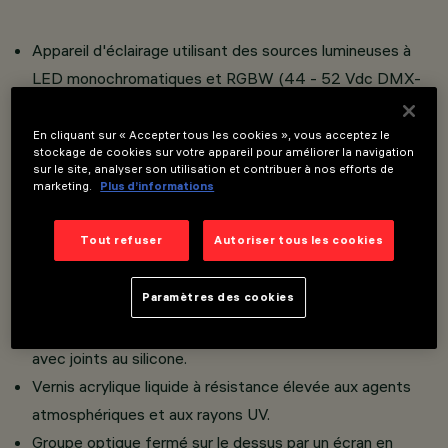
Appareil d'éclairage utilisant des sources lumineuses à
LED monochromatiques et RGBW (44 - 52 Vdc DMX-
RDM / DALI), balance des blancs et RGB (48 - 52 Vdc
DMX-RDM / DALI).
En cliquant sur « Accepter tous les cookies », vous acceptez le
stockage de cookies sur votre appareil pour améliorer la navigation
Versions 4000 K
LED RGB-RGBW et Tunable White
sur le site, analyser son utilisation et contribuer à nos efforts de
marketing.
Plus d’informations
(TW) avec
convertisseur
DALI
sur demande.
Installation murale, plafonnier et en appui à l'aide de bras
Tout refuser
Autoriser tous les cookies
orientables.
Composé d'un corps, d'un siège du convertisseur DMX-
Paramètres des cookies
RDM / DALI et de têtes.
Corps en aluminium extrudé et tête
s en fusion de zamak,
avec joints au silicone.
Vernis acrylique liquide à résistance élevée aux agents
atmosphériques et aux rayons UV.
Groupe optique fermé sur le dessus par un écran en