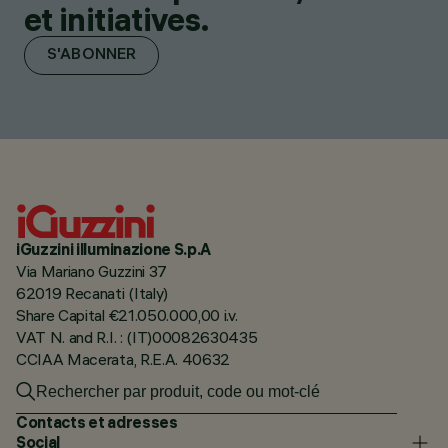
et initiatives.
S'ABONNER
iGuzzini illuminazione S.p.A
Via Mariano Guzzini 37
62019 Recanati (Italy)
Share Capital €21.050.000,00 i.v.
VAT N. and R.I. : (IT)00082630435
CCIAA Macerata, R.E.A. 40632
Contacts et adresses
Social