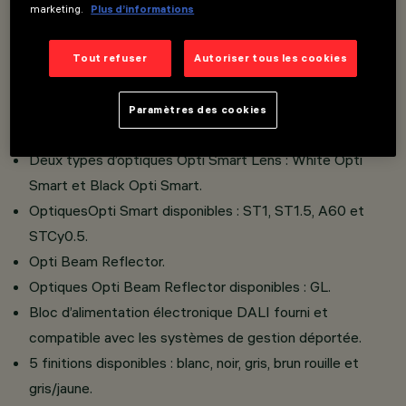
Encastrable sur dallage, mur et plafond.
marketing.
Plus d’informations
Composé d’un groupe optique, d'un bras articulé, d'une
collerette de maintien du verre et d’une patère réalisés
Tout refuser
Autoriser tous les cookies
en alliage d’aluminium.
Verre de fermeture sodico-calcique trempé, épaisseur
Paramètres des cookies
4 mm.
Deux types d’optiques Opti Smart Lens : White Opti
Smart et Black Opti Smart.
OptiquesOpti Smart disponibles : ST1, ST1.5, A60 et
STCy0.5.
Opti Beam Reflector.
Optiques Opti Beam Reflector disponibles : GL.
Bloc d’alimentation électronique DALI fourni et
compatible avec les systèmes de gestion déportée.
5 finitions disponibles : blanc, noir, gris, brun rouille et
gris/jaune.