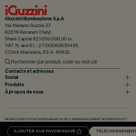
iGuzzini illuminazione S.p.A
Via Mariano Guzzini 37
62019 Recanati (Italy)
Share Capital €21.050.000,00 i.v.
VAT N. and R.I. : (IT)00082630435
CCIAA Macerata, R.E.A. 40632
Contacts et adresses
Social
Produits
À propos de nous
PRIVACY
CERTIFICATIONS
GARANTIE DE 5 ANS
SIGNALEMENTS
COOKIE POLICY
ACCESSIBILITY STATEMENT
NOS CODES
KNOWLEDGE BASE (LOGIN REQUIRED)
AJOUTER AUX FAVORIS
SAVE
TÉLÉCHARGEMEN
TÉLÉCHARGEMENTS