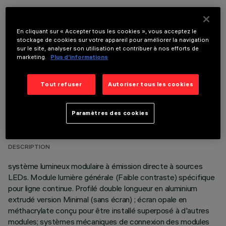
COMPOSANTS OPTIONNELS
En cliquant sur « Accepter tous les cookies », vous acceptez le
stockage de cookies sur votre appareil pour améliorer la navigation
sur le site, analyser son utilisation et contribuer à nos efforts de
marketing.
Plus d’informations
Tout refuser
Autoriser tous les cookies
DONNÉES TECHNIQUES
Paramètres des cookies
DERNIÈRE MISE À JOUR: 06/08/2026
DESCRIPTION
système lumineux modulaire à émission directe à sources
LEDs. Module lumière générale (Faible contraste) spécifique
pour ligne continue. Profilé double longueur en aluminium
extrudé version Minimal (sans écran) ; écran opale en
méthacrylate conçu pour être installé superposé à d'autres
modules; systèmes mécaniques de connexion des modules