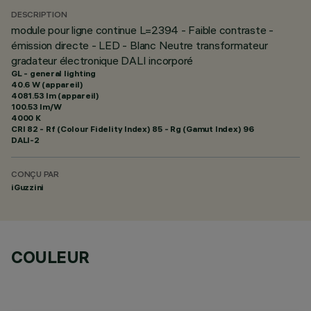
DESCRIPTION
module pour ligne continue L=2394 - Faible contraste -
émission directe - LED - Blanc Neutre transformateur
gradateur électronique DALI incorporé
GL - general lighting
40.6 W (appareil)
4081.53 lm (appareil)
100.53 lm/W
4000 K
CRI
82
- Rf (Colour Fidelity Index) 85 - Rg (Gamut Index) 96
DALI-2
CONÇU PAR
iGuzzini
COULEUR