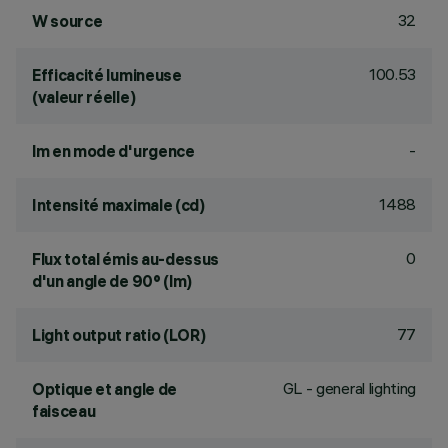
32
W source
100.53
Efficacité lumineuse
(valeur réelle)
-
lm en mode d'urgence
1488
Intensité maximale (cd)
0
Flux total émis au-dessus
d'un angle de 90° (lm)
77
Light output ratio (LOR)
GL - general lighting
Optique et angle de
faisceau