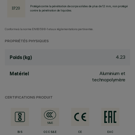
Protégé contre la pénétration de corps solides de plus de 12 mm, non protégé
contre la pénétration de liquides.
Conforme à la norme EN60598-1 et aux réglementations pertinentes.
PROPRIÉTÉS PHYSIQUES
4.23
Poids (kg)
Aluminium et
Matériel
technopolymère
CERTIFICATIONS PRODUIT
BIS
CCC S&E
CE
EAC