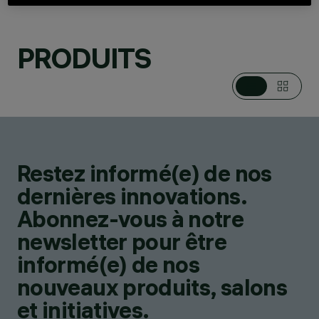
CATÉGORIES
PRODUITS
DOWNLIGHTS ET
ENCASTRÉS,
SUSPENSIONS,
SYSTÈMES
LINÉAIRES,
PLAFONNIERS
DESIGN
IGUZZINI
Restez informé(e) de nos
PRODUITS
48
dernières innovations.
Abonnez-vous à notre
newsletter pour être
informé(e) de nos
nouveaux produits, salons
et initiatives.