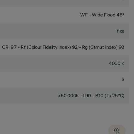
WF - Wide Flood 48°
fixe
CRI
97
- Rf (Colour Fidelity Index) 92 - Rg (Gamut Index) 98
4000 K
3
>50,000h - L90 - B10 (Ta 25°C)