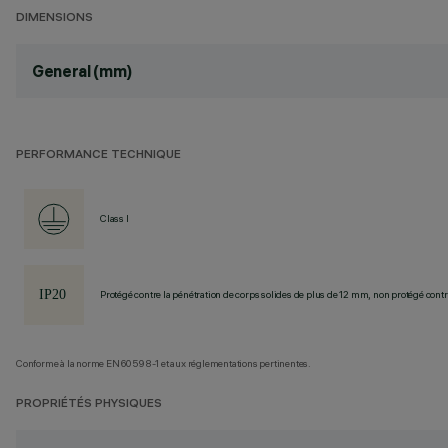
DIMENSIONS
General (mm)
PERFORMANCE TECHNIQUE
Class I
Protégé contre la pénétration de corps solides de plus de 12 mm, non protégé contre
Conforme à la norme EN60598-1 et aux réglementations pertinentes.
PROPRIÉTÉS PHYSIQUES