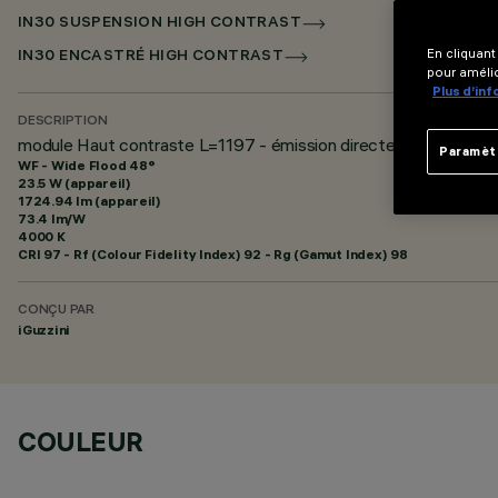
IN30 SUSPENSION HIGH CONTRAST
En cliquant
IN30 ENCASTRÉ HIGH CONTRAST
pour amélio
Plus d’in
DESCRIPTION
module Haut contraste L=1197 - émission directe à éblouissem
Paramèt
WF - Wide Flood 48°
23.5 W (appareil)
1724.94 lm (appareil)
73.4 lm/W
4000 K
CRI
97
- Rf (Colour Fidelity Index) 92 - Rg (Gamut Index) 98
CONÇU PAR
iGuzzini
COULEUR