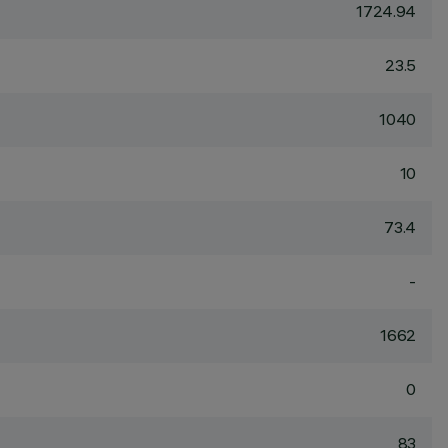
1724.94
23.5
1040
10
73.4
-
1662
0
83