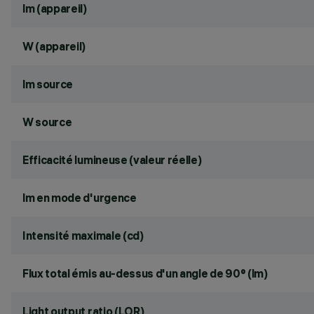
lm (appareil)
W (appareil)
lm source
W source
Efficacité lumineuse (valeur réelle)
lm en mode d'urgence
Intensité maximale (cd)
Flux total émis au-dessus d'un angle de 90° (lm)
Light output ratio (LOR)