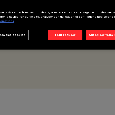
 sur « Accepter tous les cookies », vous acceptez le stockage de cookies sur vo
rer la navigation sur le site, analyser son utilisation et contribuer à nos efforts
formations
ent contrôlé - LED - Blanc Neutre transformateur électronique in
res des cookies
Tout refuser
Autoriser tous 