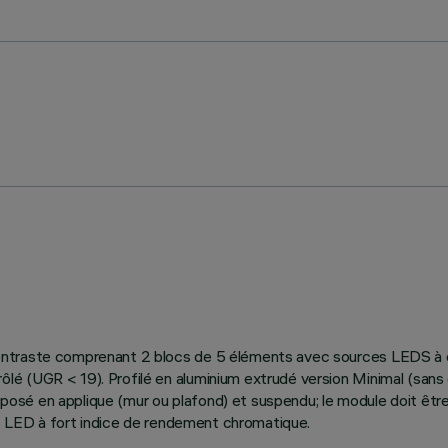
ntraste comprenant 2 blocs de 5 éléments avec sources LEDS à opt
 (UGR < 19). Profilé en aluminium extrudé version Minimal (sans éc
sé en applique (mur ou plafond) et suspendu; le module doit être
é. LED à fort indice de rendement chromatique.