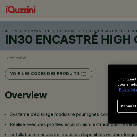
INTÉRIEURS
/
DOWNLIGHTS ET ENCASTRÉS
/
IN30
/
ENCASTRÉ HIGH CO
IN30 ENCASTRÉ HIGH
OVERVIEW
VOIR LES CODES DES PRODUITS
En cliquant
pour amélio
Plus d’in
Overview
Paramèt
Système d’éclairage modulaire pour lignes continues.
Réalisé avec des profilés en aluminium extrudé pour la versi
installation en encastré. modules disponibles en deux longu