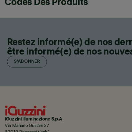
Codes Des Produits
Restez informé(e) de nos der
être informé(e) de nos nouveau
S'ABONNER
iGuzzini illuminazione S.p.A
Via Mariano Guzzini 37
62019 Recanati (Italy)