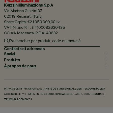
iGuzzini illuminazione S.p.A
Via Mariano Guzzini 37
62019 Recanati (Italy)
Share Capital €21.050.000,00 i.v.
VAT N. and R.I. : (IT)00082630435
CCIAA Macerata, R.E.A. 40632
Contacts et adresses
Social
Produits
À propos de nous
PRIVACY
CERTIFICATIONS
GARANTIE DE 5 ANS
SIGNALEMENTS
COOKIE POLICY
ACCESSIBILITY STATEMENT
NOS CODES
KNOWLEDGE BASE (LOGIN REQUIRED)
TÉLÉCHARGEMENTS