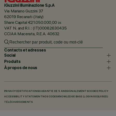
iGuzzini illuminazione S.p.A
Via Mariano Guzzini 37
62019 Recanati (Italy)
Share Capital €21.050.000,00 i.v.
VAT N. and R.I. : (IT)00082630435
CCIAA Macerata, R.E.A. 40632
Contacts et adresses
Social
Produits
À propos de nous
PRIVACY
CERTIFICATIONS
GARANTIE DE 5 ANS
SIGNALEMENTS
COOKIE POLICY
ACCESSIBILITY STATEMENT
NOS CODES
KNOWLEDGE BASE (LOGIN REQUIRED)
TÉLÉCHARGEMENTS