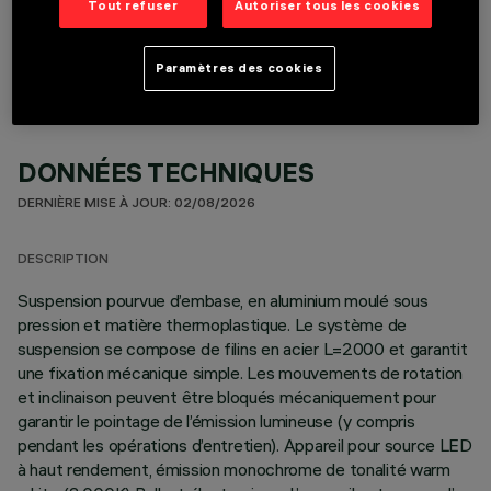
COMPOSANTS OPTIONNELS
Tout refuser
Autoriser tous les cookies
Paramètres des cookies
DONNÉES TECHNIQUES
DERNIÈRE MISE À JOUR: 02/08/2026
DESCRIPTION
Suspension pourvue d’embase, en aluminium moulé sous
pression et matière thermoplastique. Le système de
suspension se compose de filins en acier L=2000 et garantit
une fixation mécanique simple. Les mouvements de rotation
et inclinaison peuvent être bloqués mécaniquement pour
garantir le pointage de l’émission lumineuse (y compris
pendant les opérations d’entretien). Appareil pour source LED
à haut rendement, émission monochrome de tonalité warm