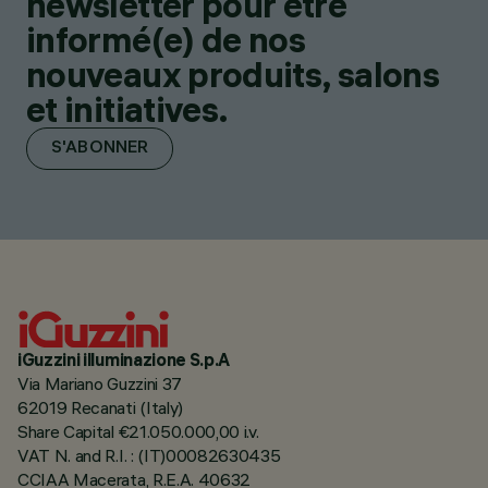
newsletter pour être
informé(e) de nos
nouveaux produits, salons
et initiatives.
S'ABONNER
iGuzzini illuminazione S.p.A
Via Mariano Guzzini 37
62019 Recanati (Italy)
Share Capital €21.050.000,00 i.v.
VAT N. and R.I. : (IT)00082630435
CCIAA Macerata, R.E.A. 40632