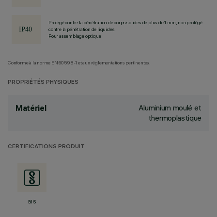
Protégé contre la pénétration de corps solides de plus de 1 mm, non protégé
contre la pénétration de liquides.
Pour assemblage optique
Conforme à la norme EN60598-1 et aux réglementations pertinentes.
PROPRIÉTÉS PHYSIQUES
Aluminium moulé et
Matériel
thermoplastique
CERTIFICATIONS PRODUIT
BIS