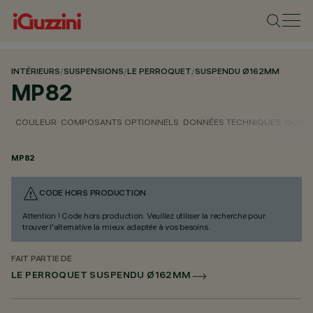
INTÉRIEURS
/
SUSPENSIONS
/
LE PERROQUET
/
SUSPENDU Ø162MM
MP82
COULEUR
COMPOSANTS OPTIONNELS
DONNÉES TECHNIQUES
DONNÉ
MP82
CODE HORS PRODUCTION
Attention ! Code hors production. Veuillez utiliser la recherche pour
trouver l'alternative la mieux adaptée à vos besoins.
FAIT PARTIE DE
LE PERROQUET SUSPENDU Ø162MM