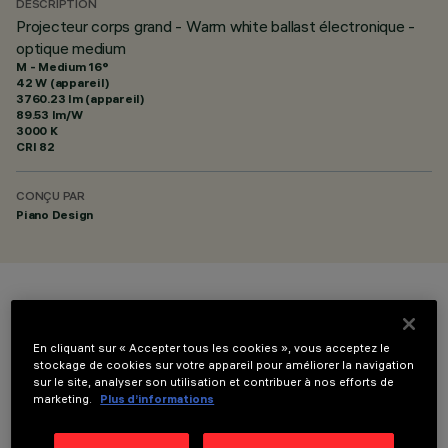
DESCRIPTION
Projecteur corps grand - Warm white ballast électronique -
optique medium
M - Medium 16°
42 W (appareil)
3760.23 lm (appareil)
89.53 lm/W
3000 K
CRI
82
CONÇU PAR
Piano Design
COULEUR
En cliquant sur « Accepter tous les cookies », vous acceptez le
stockage de cookies sur votre appareil pour améliorer la navigation
sur le site, analyser son utilisation et contribuer à nos efforts de
marketing.
Plus d’informations