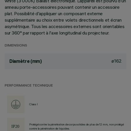
white (3 000K) Ballast électronique. L’appareil est pourvu d’un
anneau porte-accessoires pouvant contenir un accessoire
plat. Possibilité d'appliquer un composant externe
supplémentaire au choix entre volets directionnels et écran
asymétrique. Tous les accessoires externes sont orientables
sur 360° par rapport à l'axe longitudinal du projecteur.
DIMENSIONS
ø162
Diamètre (mm)
PERFORMANCE TECHNIQUE
Class I
Protégé contre la pénétration de corps solides de plus de 12 mm, non protégé
contre la pénétration de liquides.