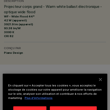
DESCRIPTION
Projecteur corps grand - Warm white ballast électronique -
optique wide flood
WF - Wide Flood 44°
42 W (appareil)
3921.9 lm (appareil)
93.38 lm/W
3000 K
CRI
82
CONÇU PAR
Piano Design
COULEUR
En cliquant sur « Accepter tous les cookies », vous acceptez le
stockage de cookies sur votre appareil pour améliorer la navigation
sur le site, analyser son utilisation et contribuer à nos efforts de
marketing.
Plus d’informations