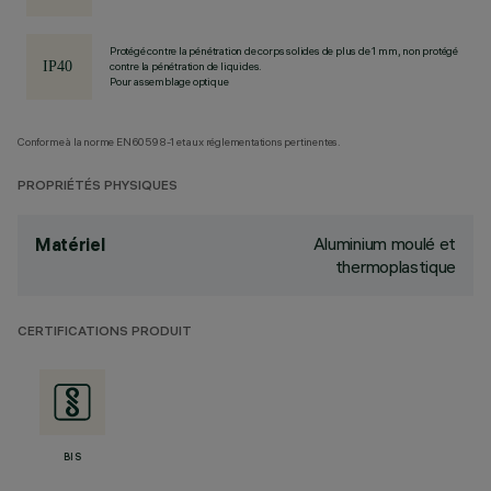
Protégé contre la pénétration de corps solides de plus de 1 mm, non protégé
contre la pénétration de liquides.
Pour assemblage optique
Conforme à la norme EN60598-1 et aux réglementations pertinentes.
PROPRIÉTÉS PHYSIQUES
Aluminium moulé et
Matériel
thermoplastique
CERTIFICATIONS PRODUIT
BIS