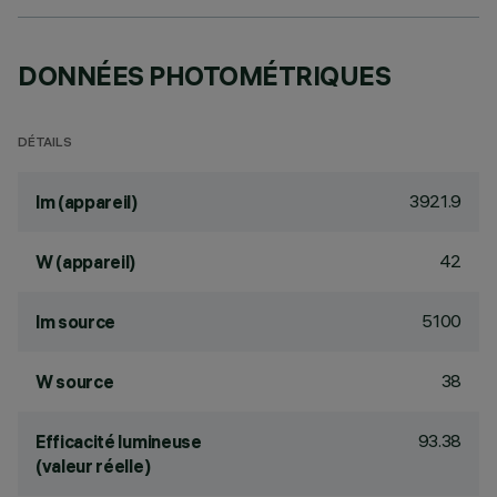
DONNÉES PHOTOMÉTRIQUES
DÉTAILS
3921.9
lm (appareil)
42
W (appareil)
5100
lm source
38
W source
93.38
Efficacité lumineuse
(valeur réelle)