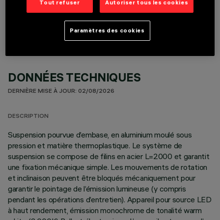
COMPOSANTS OPTIONNELS
Tout refuser
Autoriser tous les cookies
Paramètres des cookies
DONNÉES TECHNIQUES
DERNIÈRE MISE À JOUR: 02/08/2026
DESCRIPTION
Suspension pourvue d’embase, en aluminium moulé sous
pression et matière thermoplastique. Le système de
suspension se compose de filins en acier L=2000 et garantit
une fixation mécanique simple. Les mouvements de rotation
et inclinaison peuvent être bloqués mécaniquement pour
garantir le pointage de l’émission lumineuse (y compris
pendant les opérations d’entretien). Appareil pour source LED
à haut rendement, émission monochrome de tonalité warm