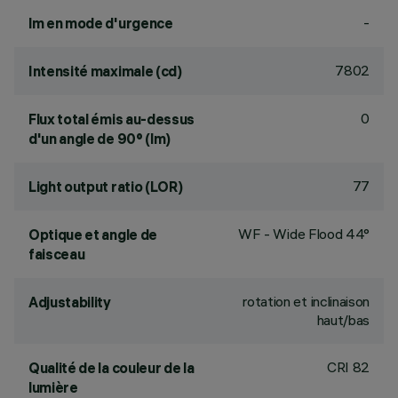
-
lm en mode d'urgence
7802
Intensité maximale (cd)
0
Flux total émis au-dessus
d'un angle de 90° (lm)
77
Light output ratio (LOR)
WF - Wide Flood 44°
Optique et angle de
faisceau
rotation et inclinaison
Adjustability
haut/bas
CRI
82
Qualité de la couleur de la
lumière