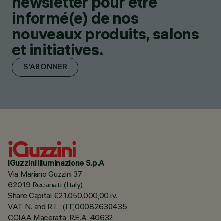
newsletter pour être
informé(e) de nos
nouveaux produits, salons
et initiatives.
S'ABONNER
iGuzzini illuminazione S.p.A
Via Mariano Guzzini 37
62019 Recanati (Italy)
Share Capital €21.050.000,00 i.v.
VAT N. and R.I. : (IT)00082630435
CCIAA Macerata, R.E.A. 40632