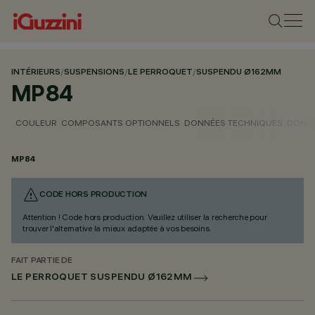
INTÉRIEURS
/
SUSPENSIONS
/
LE PERROQUET
/
SUSPENDU Ø162MM
MP84
COULEUR
COMPOSANTS OPTIONNELS
DONNÉES TECHNIQUES
DONNÉ
MP84
CODE HORS PRODUCTION
Attention ! Code hors production. Veuillez utiliser la recherche pour
trouver l'alternative la mieux adaptée à vos besoins.
FAIT PARTIE DE
LE PERROQUET SUSPENDU Ø162MM