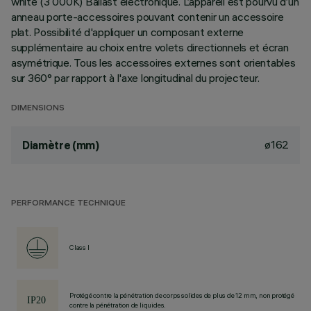
white (3 000K) Ballast électronique. L’appareil est pourvu d’un
anneau porte-accessoires pouvant contenir un accessoire
plat. Possibilité d'appliquer un composant externe
supplémentaire au choix entre volets directionnels et écran
asymétrique. Tous les accessoires externes sont orientables
sur 360° par rapport à l'axe longitudinal du projecteur.
DIMENSIONS
ø162
Diamètre (mm)
PERFORMANCE TECHNIQUE
Class I
Protégé contre la pénétration de corps solides de plus de 12 mm, non protégé
contre la pénétration de liquides.