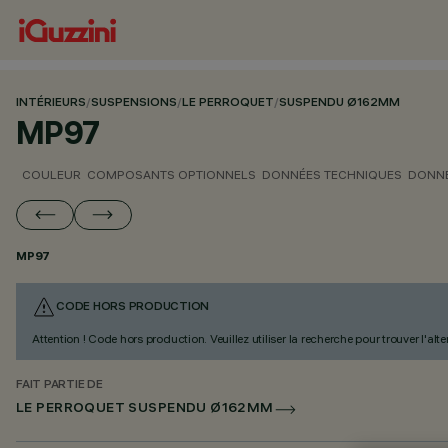
INTÉRIEURS
/
SUSPENSIONS
/
LE PERROQUET
/
SUSPENDU Ø162MM
MP97
COULEUR
COMPOSANTS OPTIONNELS
DONNÉES TECHNIQUES
DONNÉ
MP97
CODE HORS PRODUCTION
Attention ! Code hors production. Veuillez utiliser la recherche pour trouver l'al
FAIT PARTIE DE
LE PERROQUET SUSPENDU Ø162MM