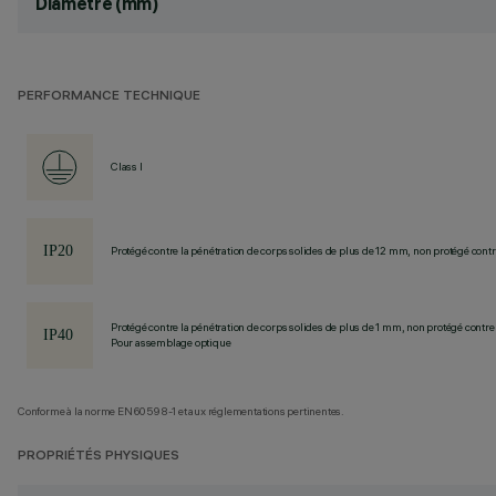
Diamètre (mm)
PERFORMANCE TECHNIQUE
Class I
Protégé contre la pénétration de corps solides de plus de 12 mm, non protégé contre
Protégé contre la pénétration de corps solides de plus de 1 mm, non protégé contre 
Pour assemblage optique
Conforme à la norme EN60598-1 et aux réglementations pertinentes.
PROPRIÉTÉS PHYSIQUES