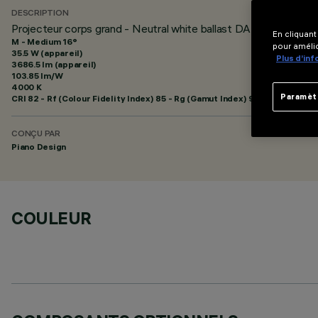
DESCRIPTION
Projecteur corps grand - Neutral white ballast DALI - optique
En cliquant
M - Medium 16°
pour amélio
35.5 W (appareil)
Plus d’in
3686.5 lm (appareil)
103.85 lm/W
4000 K
Paramèt
CRI
82
- Rf (Colour Fidelity Index) 85 - Rg (Gamut Index) 95
CONÇU PAR
Piano Design
COULEUR