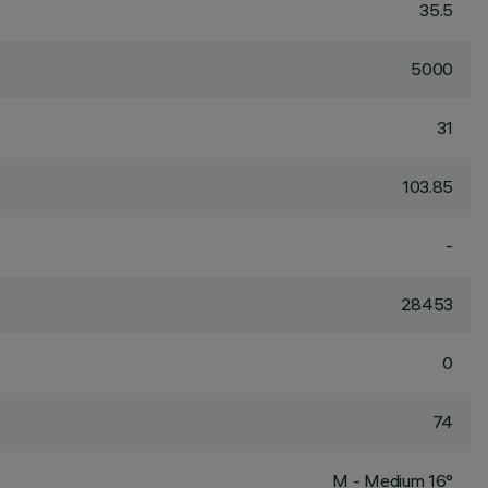
35.5
5000
31
103.85
-
28453
0
74
M - Medium 16°