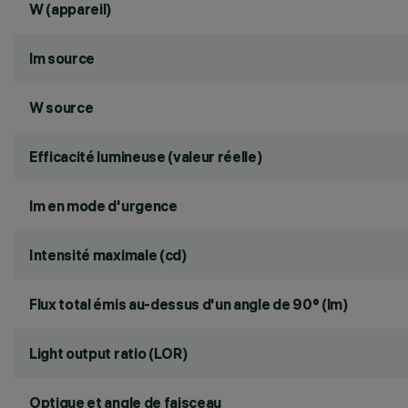
W (appareil)
lm source
W source
Efficacité lumineuse (valeur réelle)
lm en mode d'urgence
Intensité maximale (cd)
Flux total émis au-dessus d'un angle de 90° (lm)
Light output ratio (LOR)
Optique et angle de faisceau