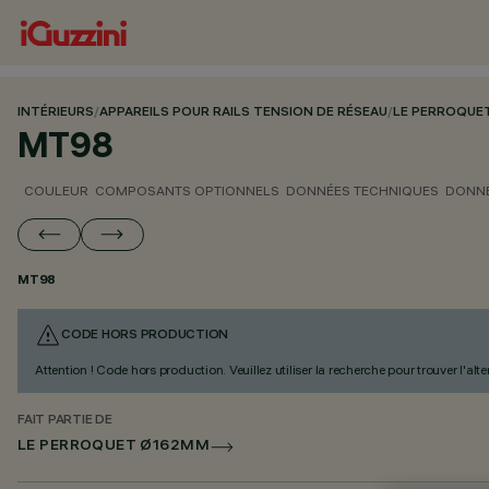
INTÉRIEURS
/
APPAREILS POUR RAILS TENSION DE RÉSEAU
/
LE PERROQUE
MT98
COULEUR
COMPOSANTS OPTIONNELS
DONNÉES TECHNIQUES
DONNÉ
MT98
CODE HORS PRODUCTION
Attention ! Code hors production. Veuillez utiliser la recherche pour trouver l'al
FAIT PARTIE DE
LE PERROQUET Ø162MM