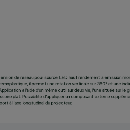
l à tension de réseau pour source LED haut rendement à émission mo
ermoplastique, il permet une rotation verticale sur 360° et une inc
cation à l’aide d’un même outil sur deux vis, l'une située sur le gro
oire plat. Possibilité d'appliquer un composant externe supplémen
rt à l'axe longitudinal du projecteur.