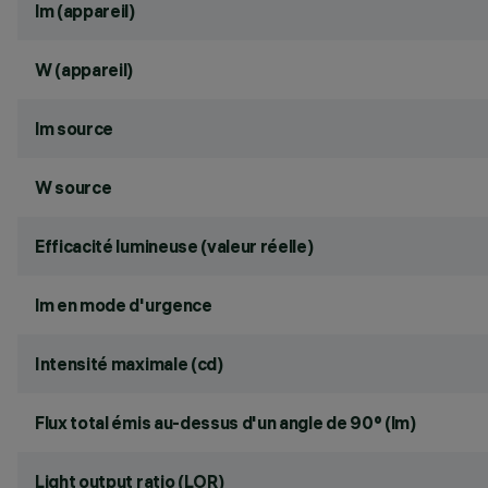
lm (appareil)
W (appareil)
lm source
W source
Efficacité lumineuse (valeur réelle)
lm en mode d'urgence
Intensité maximale (cd)
Flux total émis au-dessus d'un angle de 90° (lm)
Light output ratio (LOR)