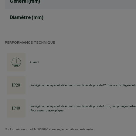
General (mm)
Diamètre (mm)
PERFORMANCE TECHNIQUE
Class I
Protégé contre la pénétration de corps solides de plus de 12 mm, non protégé contre
Protégé contre la pénétration de corps solides de plus de 1 mm, non protégé contre 
Pour assemblage optique
Conforme à la norme EN60598-1 et aux réglementations pertinentes.