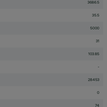
3686.5
35.5
5000
31
103.85
-
28453
0
74