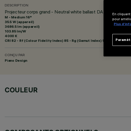
DESCRIPTION
Projecteur corps grand - Neutral white ballast DALI - optique
En cliquant
M - Medium 16°
pour amélio
35.5 W (appareil)
Plus d’in
3686.5 lm (appareil)
103.85 lm/W
4000 K
Paramèt
CRI
82
- Rf (Colour Fidelity Index) 85 - Rg (Gamut Index) 95
CONÇU PAR
Piano Design
COULEUR