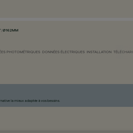
T
/
Ø162MM
ES PHOTOMÉTRIQUES
DONNÉES ÉLECTRIQUES
INSTALLATION
TÉLÉCHAR
ternative la mieux adaptée à vos besoins.