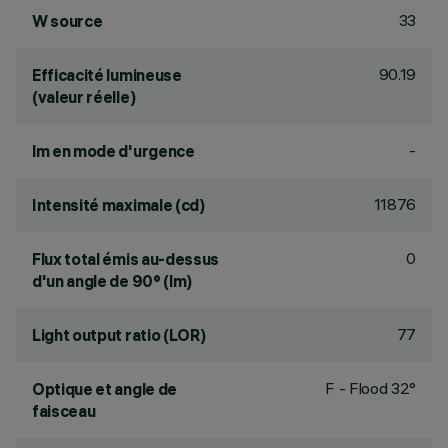
33
W source
90.19
Efficacité lumineuse
(valeur réelle)
-
lm en mode d'urgence
11876
Intensité maximale (cd)
0
Flux total émis au-dessus
d'un angle de 90° (lm)
77
Light output ratio (LOR)
F - Flood 32°
Optique et angle de
faisceau