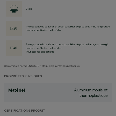
Class I
Protégé contre la pénétration de corps solides de plus de 12 mm, non protégé
contre la pénétration de liquides.
Protégé contre la pénétration de corps solides de plus de 1 mm, non protégé
contre la pénétration de liquides.
Pour assemblage optique
Conforme à la norme EN60598-1 et aux réglementations pertinentes.
PROPRIÉTÉS PHYSIQUES
Aluminium moulé et
Matériel
thermoplastique
CERTIFICATIONS PRODUIT