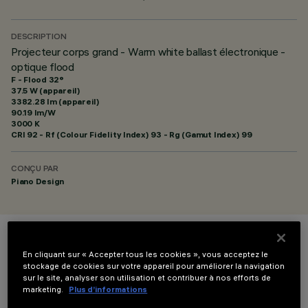
DESCRIPTION
Projecteur corps grand - Warm white ballast électronique -
optique flood
F - Flood 32°
37.5 W (appareil)
3382.28 lm (appareil)
90.19 lm/W
3000 K
CRI
92
- Rf (Colour Fidelity Index) 93 - Rg (Gamut Index) 99
CONÇU PAR
Piano Design
COULEUR
En cliquant sur « Accepter tous les cookies », vous acceptez le
stockage de cookies sur votre appareil pour améliorer la navigation
sur le site, analyser son utilisation et contribuer à nos efforts de
marketing.
Plus d’informations