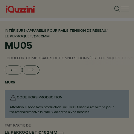
INTÉRIEURS
/
APPAREILS POUR RAILS TENSION DE RÉSEAU
/
LE PERROQUET
/
Ø162MM
MU05
COULEUR
COMPOSANTS OPTIONNELS
DONNÉES TECHNIQUES
DONNÉ
MU05
CODE HORS PRODUCTION
Attention ! Code hors production. Veuillez utiliser la recherche pour
trouver l'alternative la mieux adaptée à vos besoins.
FAIT PARTIE DE
LE PERROQUET Ø162MM