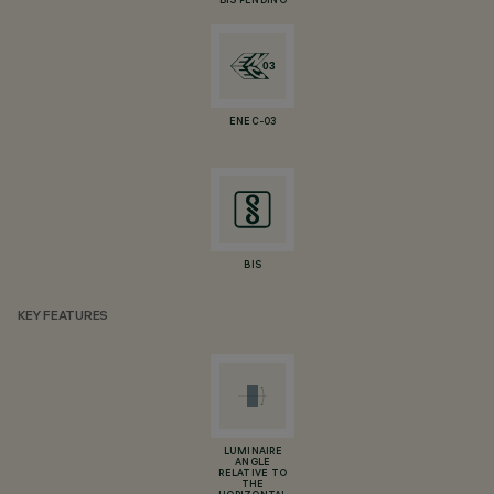
BIS PENDING
ENEC-03
BIS
KEY FEATURES
LUMINAIRE
ANGLE
RELATIVE TO
THE