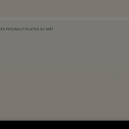
TEA PRO
/
MULTIPLATEA SU MÂT
nium et tout verre 214x296.