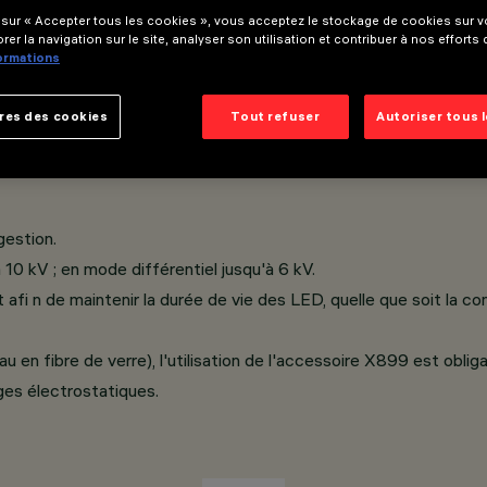
 sur « Accepter tous les cookies », vous acceptez le stockage de cookies sur vo
rer la navigation sur le site, analyser son utilisation et contribuer à nos efforts
s d'un diamètre ø 102 ; ø 120 mm.
formations
 de fermeture sodocalcique trempé transparent et incolore d'une
res des cookies
Tout refuser
Autoriser tous 
estion.
0 kV ; en mode différentiel jusqu'à 6 kV.
 afi n de maintenir la durée de vie des LED, quelle que soit la c
eau en fibre de verre), l'utilisation de l'accessoire X899 est ob
ges électrostatiques.