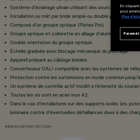
En cliquant
Système d'éclairage urbain utilisant des sources à LED.
pour amélio
Installation su mât par bride simple ou double pour les mât
Plus d’in
Composé d'un groupe optique (Platea Pro).
Groupe optique et collerette en alliage d'aluminium ; Verre
Paramèt
Double orientation du groupe optique.
Échelle graduée avec blocage mécanique du pointage.
Appareil préparé au câblage linéaire.
Convertisseur DALI compatible avec les systèmes de télég
Protection contre les surtensions en mode commun jusqu'à 1
Un système de contrôle actif modifi e l’intensité du courant
Toutes les vis sont en acier inox A2.
Dans le cas d'installations sur des supports isolés (ex. pot
luminaire contre d'éventuelles défaillances dues à des char
INDICES DE PROTECTION