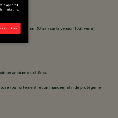
tre appareil
 de marketing.
 épaisseur de 5 mm (6 mm sur la version tout verre).
les cookies
ondition ambiante extrême.
ligatoire (ou fortement recommandée) afin de protéger le