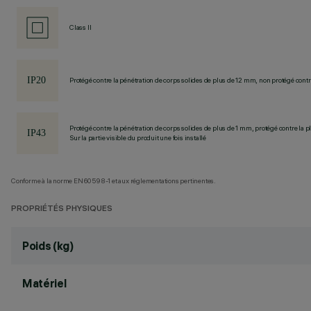
Class II
Protégé contre la pénétration de corps solides de plus de 12 mm, non protégé contre
Protégé contre la pénétration de corps solides de plus de 1 mm, protégé contre la pl
Sur la partie visible du produit une fois installé
Conforme à la norme EN60598-1 et aux réglementations pertinentes.
PROPRIÉTÉS PHYSIQUES
Poids (kg)
Matériel