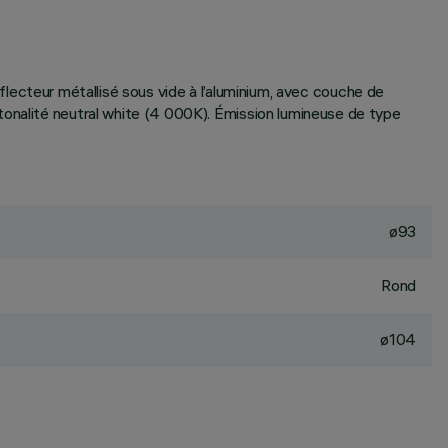
Réflecteur métallisé sous vide à l’aluminium, avec couche de
tonalité neutral white (4 000K). Émission lumineuse de type
ø93
Rond
ø104