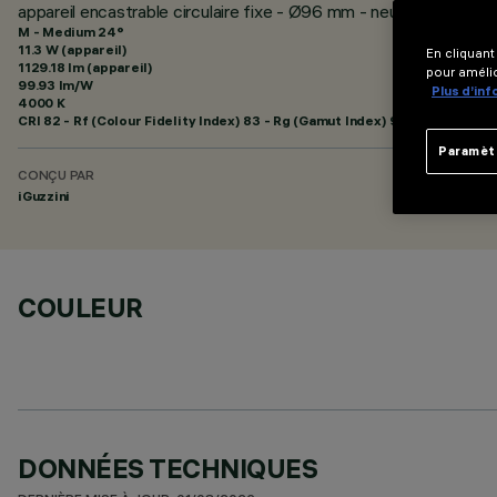
appareil encastrable circulaire fixe - Ø96 mm - neutral white 
M - Medium 24°
11.3 W (appareil)
En cliquant
1129.18 lm (appareil)
pour amélio
99.93 lm/W
Plus d’in
4000 K
CRI
82
- Rf (Colour Fidelity Index) 83 - Rg (Gamut Index) 94
Paramèt
CONÇU PAR
iGuzzini
COULEUR
DONNÉES TECHNIQUES