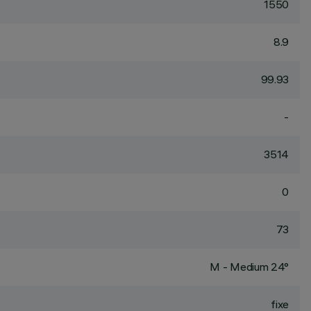
1550
8.9
99.93
-
3514
0
73
M - Medium 24°
fixe