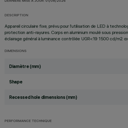
DERNIÈRE MISE À JOUR: 01/08/2026
DESCRIPTION
Appareil circulaire fixe, prévu pour l’utilisation de LED à techno
protection anti-rayures. Corps en aluminium moulé sous pression
éclairage général à luminance contrôlée UGR<19 1500 cd/m2 α
DIMENSIONS
Diamètre (mm)
Shape
Recessed hole dimensions (mm)
PERFORMANCE TECHNIQUE