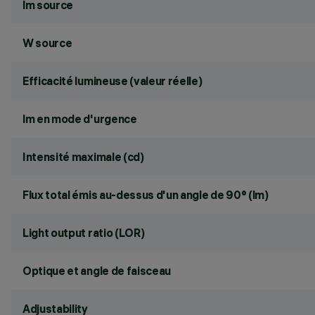
lm source
W source
Efficacité lumineuse (valeur réelle)
lm en mode d'urgence
Intensité maximale (cd)
Flux total émis au-dessus d'un angle de 90° (lm)
Light output ratio (LOR)
Optique et angle de faisceau
Adjustability