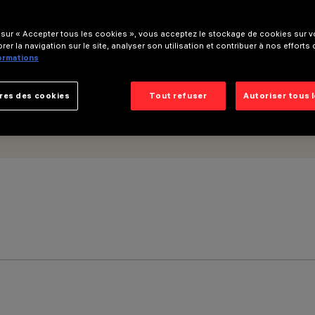
- optique medium - UGR<19
 sur « Accepter tous les cookies », vous acceptez le stockage de cookies sur vo
rer la navigation sur le site, analyser son utilisation et contribuer à nos efforts
formations
res des cookies
Tout refuser
Autoriser tous 