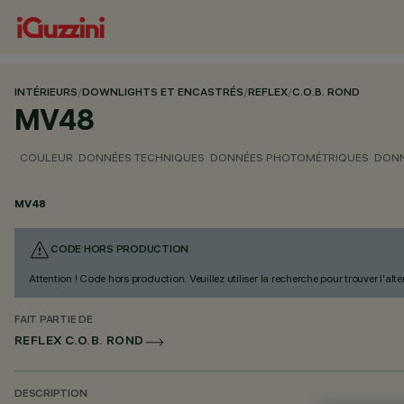
INTÉRIEURS
/
DOWNLIGHTS ET ENCASTRÉS
/
REFLEX
/
C.O.B. ROND
MV48
COULEUR
DONNÉES TECHNIQUES
DONNÉES PHOTOMÉTRIQUES
DONN
MV48
CODE HORS PRODUCTION
Attention ! Code hors production. Veuillez utiliser la recherche pour trouver l'al
FAIT PARTIE DE
REFLEX C.O.B. ROND
DESCRIPTION