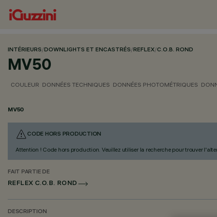
INTÉRIEURS
/
DOWNLIGHTS ET ENCASTRÉS
/
REFLEX
/
C.O.B. ROND
MV50
COULEUR
DONNÉES TECHNIQUES
DONNÉES PHOTOMÉTRIQUES
DONN
MV50
CODE HORS PRODUCTION
Attention ! Code hors production. Veuillez utiliser la recherche pour trouver l'al
FAIT PARTIE DE
REFLEX C.O.B. ROND
DESCRIPTION