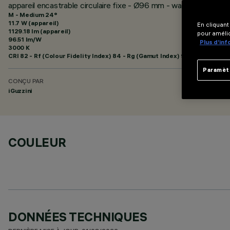
appareil encastrable circulaire fixe - Ø96 mm - warm white - 
M - Medium 24°
11.7 W (appareil)
En cliquant
1129.18 lm (appareil)
pour amélio
96.51 lm/W
Plus d’in
3000 K
CRI
82
- Rf (Colour Fidelity Index) 84 - Rg (Gamut Index) 95
Paramèt
CONÇU PAR
iGuzzini
COULEUR
DONNÉES TECHNIQUES