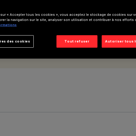
optique medium - UGR<19
 sur « Accepter tous les cookies », vous acceptez le stockage de cookies sur vo
rer la navigation sur le site, analyser son utilisation et contribuer à nos efforts
formations
res des cookies
Tout refuser
Autoriser tous 