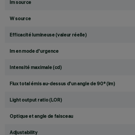
lm source
W source
Efficacité lumineuse (valeur réelle)
lm en mode d'urgence
Intensité maximale (cd)
Flux total émis au-dessus d'un angle de 90° (lm)
Light output ratio (LOR)
Optique et angle de faisceau
Adjustability