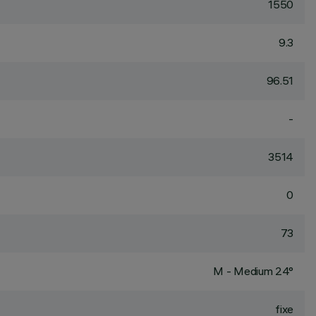
1550
9.3
96.51
-
3514
0
73
M - Medium 24°
fixe