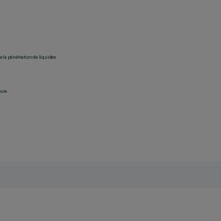
 la pénétration de liquides.
uie.