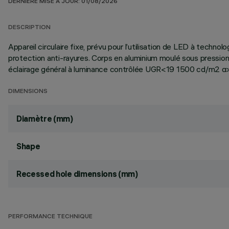
DERNIÈRE MISE À JOUR: 01/08/2026
DESCRIPTION
Appareil circulaire fixe, prévu pour l’utilisation de LED à techno
protection anti-rayures. Corps en aluminium moulé sous pressio
éclairage général à luminance contrôlée UGR<19 1500 cd/m2 α
DIMENSIONS
Diamètre (mm)
Shape
Recessed hole dimensions (mm)
PERFORMANCE TECHNIQUE