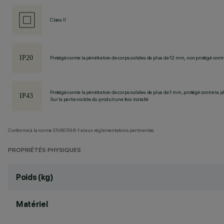
Class II
Protégé contre la pénétration de corps solides de plus de 12 mm, non protégé contre
Protégé contre la pénétration de corps solides de plus de 1 mm, protégé contre la pl
Sur la partie visible du produit une fois installé
Conforme à la norme EN60598-1 et aux réglementations pertinentes.
PROPRIÉTÉS PHYSIQUES
Poids (kg)
Matériel