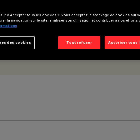
 optique wide flood - UGR<19
 sur « Accepter tous les cookies », vous acceptez le stockage de cookies sur vo
rer la navigation sur le site, analyser son utilisation et contribuer à nos efforts
formations
res des cookies
Tout refuser
Autoriser tous 