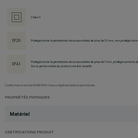
Class II
Protégé contre la pénétration de corps solides de plus de 12 mm, non protégé contre
Protégé contre la pénétration de corps solides de plus de 1 mm, protégé contre la pl
Sur la partie visible du produit une fois installé
Conforme à la norme EN60598-1 et aux réglementations pertinentes.
PROPRIÉTÉS PHYSIQUES
Matériel
CERTIFICATIONS PRODUIT