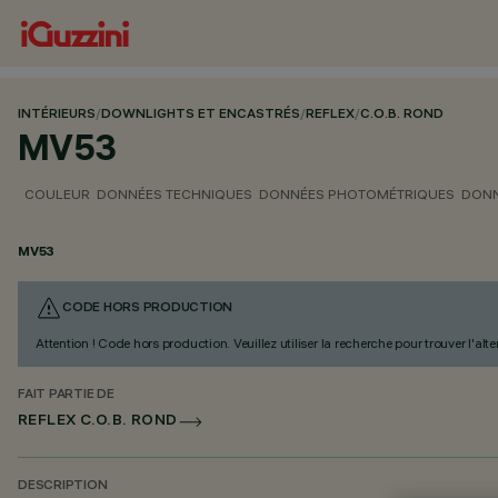
INTÉRIEURS
/
DOWNLIGHTS ET ENCASTRÉS
/
REFLEX
/
C.O.B. ROND
MV53
COULEUR
DONNÉES TECHNIQUES
DONNÉES PHOTOMÉTRIQUES
DONN
MV53
CODE HORS PRODUCTION
Attention ! Code hors production. Veuillez utiliser la recherche pour trouver l'al
FAIT PARTIE DE
REFLEX C.O.B. ROND
DESCRIPTION