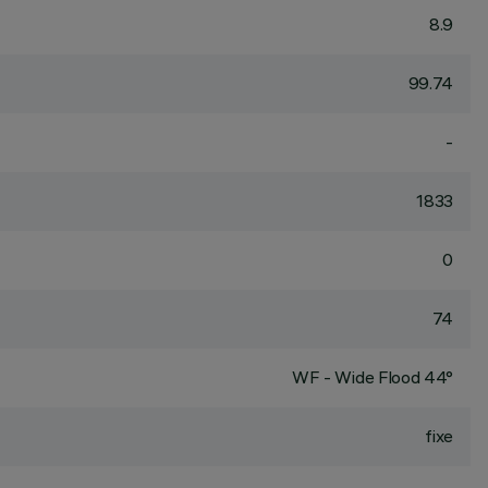
8.9
99.74
-
1833
0
74
WF - Wide Flood 44°
fixe