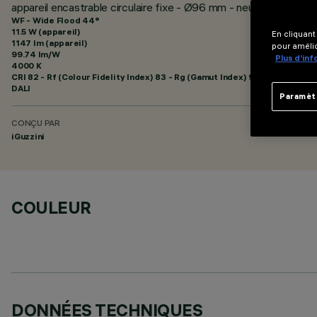
appareil encastrable circulaire fixe - Ø96 mm - neutral white -
WF - Wide Flood 44°
11.5 W (appareil)
En cliquant
1147 lm (appareil)
pour amélio
99.74 lm/W
Plus d’in
4000 K
CRI
82
- Rf (Colour Fidelity Index) 83 - Rg (Gamut Index) 94
DALI
Paramèt
CONÇU PAR
iGuzzini
COULEUR
DONNÉES TECHNIQUES