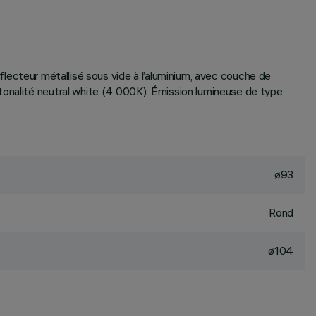
Réflecteur métallisé sous vide à l’aluminium, avec couche de
tonalité neutral white (4 000K). Émission lumineuse de type
ø93
Rond
ø104