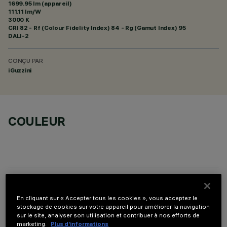
1699.95 lm (appareil)
111.11 lm/W
3000 K
CRI
82
- Rf (Colour Fidelity Index) 84 - Rg (Gamut Index) 95
DALI-2
CONÇU PAR
iGuzzini
COULEUR
COMPOSANTS OPTIONNELS
En cliquant sur « Accepter tous les cookies », vous acceptez le
stockage de cookies sur votre appareil pour améliorer la navigation
sur le site, analyser son utilisation et contribuer à nos efforts de
marketing.
Plus d’informations