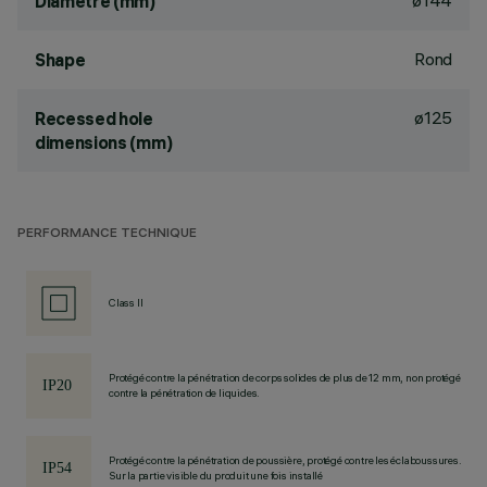
ø144
Diamètre (mm)
Rond
Shape
ø125
Recessed hole
dimensions (mm)
PERFORMANCE TECHNIQUE
Class II
Protégé contre la pénétration de corps solides de plus de 12 mm, non protégé
contre la pénétration de liquides.
Protégé contre la pénétration de poussière, protégé contre les éclaboussures.
Sur la partie visible du produit une fois installé