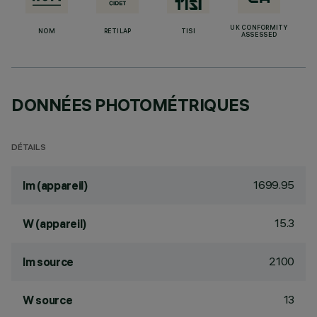
UK CONFORMITY
NOM
RETILAP
TISI
ASSESSED
DONNÉES PHOTOMÉTRIQUES
DÉTAILS
1699.95
lm (appareil)
15.3
W (appareil)
2100
lm source
13
W source