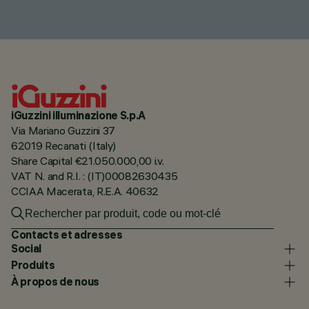
iGuzzini illuminazione S.p.A
Via Mariano Guzzini 37
62019 Recanati (Italy)
Share Capital €21.050.000,00 i.v.
VAT N. and R.I. : (IT)00082630435
CCIAA Macerata, R.E.A. 40632
Contacts et adresses
Social
Produits
À propos de nous