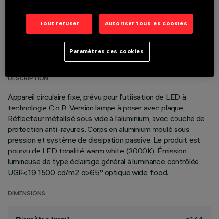
Tout refuser
Autoriser tous les cookies
DONNÉES TECHNIQUES
Paramètres des cookies
DERNIÈRE MISE À JOUR: 07/08/2026
DESCRIPTION
Appareil circulaire fixe, prévu pour l’utilisation de LED à
technologie C.o.B. Version lampe à poser avec plaque.
Réflecteur métallisé sous vide à l’aluminium, avec couche de
protection anti-rayures. Corps en aluminium moulé sous
pression et système de dissipation passive. Le produit est
pourvu de LED tonalité warm white (3000K). Émission
lumineuse de type éclairage général à luminance contrôlée
UGR<19 1500 cd/m2 α>65° optique wide flood.
DIMENSIONS