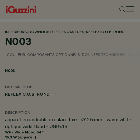
INTÉRIEURS
/
DOWNLIGHTS ET ENCASTRÉS
/
REFLEX
/
C.O.B. ROND
N003
COULEUR
COMPOSANTS OPTIONNELS
DONNÉES TECHNIQUES
DONNÉ
N003
FAIT PARTIE DE
REFLEX C.O.B. ROND
DESCRIPTION
appareil encastrable circulaire fixe - Ø125 mm - warm white -
optique wide flood - UGR<19
WF - Wide Flood 64°
15.3 W (appareil)