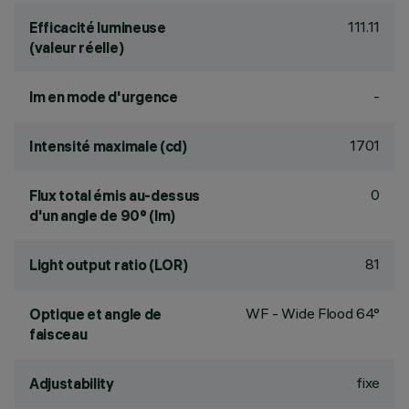
111.11
Efficacité lumineuse
(valeur réelle)
-
lm en mode d'urgence
1701
Intensité maximale (cd)
0
Flux total émis au-dessus
d'un angle de 90° (lm)
81
Light output ratio (LOR)
WF - Wide Flood 64°
Optique et angle de
faisceau
fixe
Adjustability