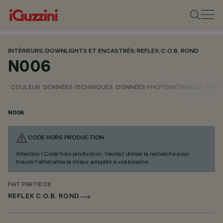
INTÉRIEURS
/
DOWNLIGHTS ET ENCASTRÉS
/
REFLEX
/
C.O.B. ROND
N006
COULEUR
DONNÉES TECHNIQUES
DONNÉES PHOTOMÉTRIQUES
DONN
N006
CODE HORS PRODUCTION
Attention ! Code hors production. Veuillez utiliser la recherche pour
trouver l'alternative la mieux adaptée à vos besoins.
FAIT PARTIE DE
REFLEX C.O.B. ROND