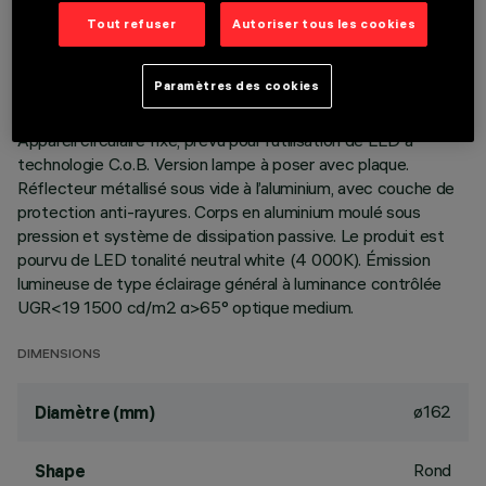
DONNÉES TECHNIQUES
Tout refuser
Autoriser tous les cookies
DERNIÈRE MISE À JOUR: 01/08/2026
Paramètres des cookies
DESCRIPTION
Appareil circulaire fixe, prévu pour l’utilisation de LED à
technologie C.o.B. Version lampe à poser avec plaque.
Réflecteur métallisé sous vide à l’aluminium, avec couche de
protection anti-rayures. Corps en aluminium moulé sous
pression et système de dissipation passive. Le produit est
pourvu de LED tonalité neutral white (4 000K). Émission
lumineuse de type éclairage général à luminance contrôlée
UGR<19 1500 cd/m2 α>65° optique medium.
DIMENSIONS
ø162
Diamètre (mm)
Rond
Shape