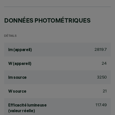
DONNÉES PHOTOMÉTRIQUES
DÉTAILS
2819.7
lm (appareil)
24
W (appareil)
3250
lm source
21
W source
117.49
Efficacité lumineuse
(valeur réelle)