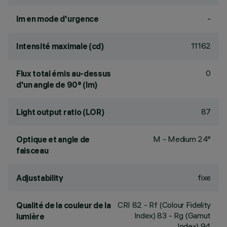
-
lm en mode d'urgence
11162
Intensité maximale (cd)
0
Flux total émis au-dessus
d'un angle de 90° (lm)
87
Light output ratio (LOR)
M - Medium 24°
Optique et angle de
faisceau
fixe
Adjustability
CRI
82
- Rf (Colour Fidelity
Qualité de la couleur de la
Index) 83 - Rg (Gamut
lumière
Index) 94