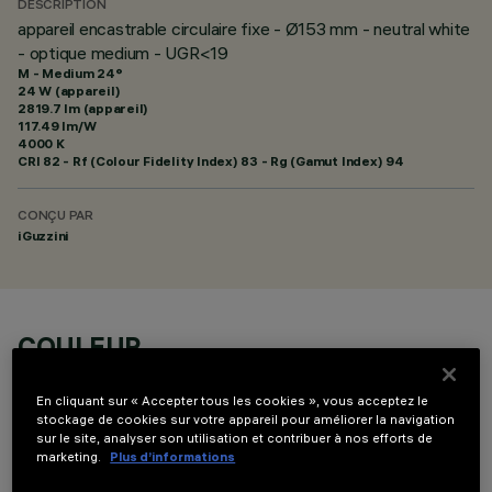
DESCRIPTION
appareil encastrable circulaire fixe - Ø153 mm - neutral white
- optique medium - UGR<19
M - Medium 24°
24 W (appareil)
2819.7 lm (appareil)
117.49 lm/W
4000 K
CRI
82
- Rf (Colour Fidelity Index) 83 - Rg (Gamut Index) 94
CONÇU PAR
iGuzzini
COULEUR
En cliquant sur « Accepter tous les cookies », vous acceptez le
stockage de cookies sur votre appareil pour améliorer la navigation
sur le site, analyser son utilisation et contribuer à nos efforts de
marketing.
Plus d’informations