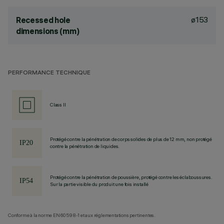
ø153
Recessed hole
dimensions (mm)
PERFORMANCE TECHNIQUE
Class II
Protégé contre la pénétration de corps solides de plus de 12 mm, non protégé
contre la pénétration de liquides.
Protégé contre la pénétration de poussière, protégé contre les éclaboussures.
Sur la partie visible du produit une fois installé
Conforme à la norme EN60598-1 et aux réglementations pertinentes.