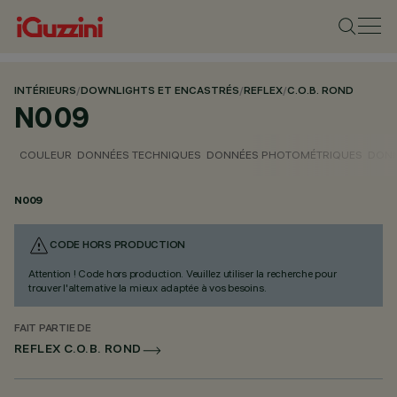
INTÉRIEURS
/
DOWNLIGHTS ET ENCASTRÉS
/
REFLEX
/
C.O.B. ROND
N009
COULEUR
DONNÉES TECHNIQUES
DONNÉES PHOTOMÉTRIQUES
DONN
N009
CODE HORS PRODUCTION
Attention ! Code hors production. Veuillez utiliser la recherche pour
trouver l'alternative la mieux adaptée à vos besoins.
FAIT PARTIE DE
REFLEX C.O.B. ROND