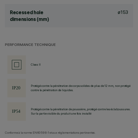
ø153
Recessed hole
dimensions (mm)
PERFORMANCE TECHNIQUE
Class II
Protégé contre la pénétration de corps solides de plus de 12 mm, non protégé
contre la pénétration de liquides.
Protégé contre la pénétration de poussière, protégé contre les éclaboussures.
Sur la partie visible du produit une fois installé
Conforme à la norme EN60598-1 et aux réglementations pertinentes.