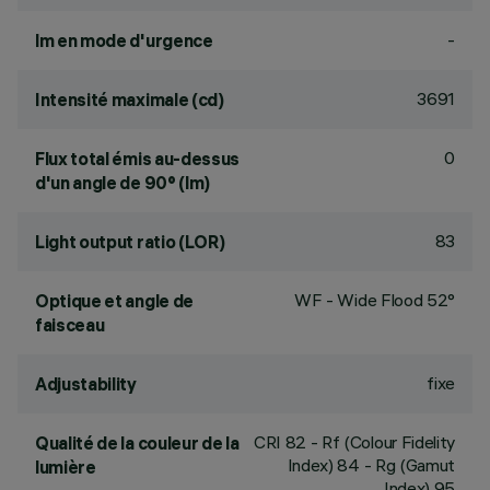
-
lm en mode d'urgence
3691
Intensité maximale (cd)
0
Flux total émis au-dessus
d'un angle de 90° (lm)
83
Light output ratio (LOR)
WF - Wide Flood 52°
Optique et angle de
faisceau
fixe
Adjustability
CRI
82
- Rf (Colour Fidelity
Qualité de la couleur de la
Index) 84 - Rg (Gamut
lumière
Index) 95