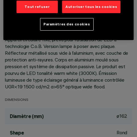
DONNÉES TECHNIQUES
Tout refuser
Autoriser tous les cookies
DERNIÈRE MISE À JOUR: 01/08/2026
Paramètres des cookies
DESCRIPTION
Appareil circulaire fixe, prévu pour l’utilisation de LED à
technologie C.o.B. Version lampe à poser avec plaque.
Réflecteur métallisé sous vide à l’aluminium, avec couche de
protection anti-rayures. Corps en aluminium moulé sous
pression et système de dissipation passive. Le produit est
pourvu de LED tonalité warm white (3000K). Émission
lumineuse de type éclairage général à luminance contrôlée
UGR<19 1500 cd/m2 α>65° optique wide flood.
DIMENSIONS
ø162
Diamètre (mm)
Rond
Shape