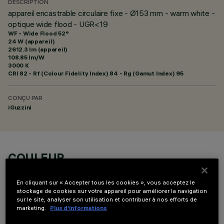
DESCRIPTION
appareil encastrable circulaire fixe - Ø153 mm - warm white -
optique wide flood - UGR<19
WF - Wide Flood 52°
24 W (appareil)
2612.3 lm (appareil)
108.85 lm/W
3000 K
CRI
82
- Rf (Colour Fidelity Index) 84 - Rg (Gamut Index) 95
CONÇU PAR
iGuzzini
COULEUR
En cliquant sur « Accepter tous les cookies », vous acceptez le
stockage de cookies sur votre appareil pour améliorer la navigation
sur le site, analyser son utilisation et contribuer à nos efforts de
marketing.
Plus d’informations