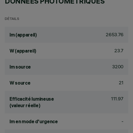
DONNÉES PHOTOMÉTRIQUES
DÉTAILS
2653.76
lm (appareil)
23.7
W (appareil)
3200
lm source
21
W source
111.97
Efficacité lumineuse
(valeur réelle)
-
lm en mode d'urgence