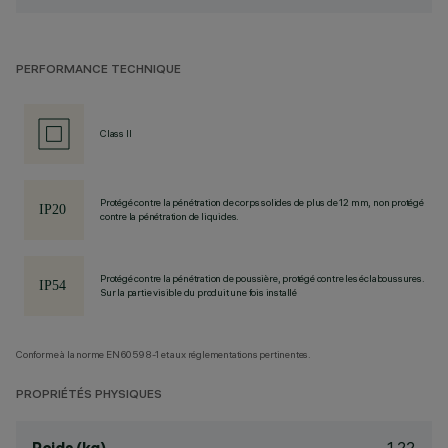
PERFORMANCE TECHNIQUE
Class II
Protégé contre la pénétration de corps solides de plus de 12 mm, non protégé
contre la pénétration de liquides.
Protégé contre la pénétration de poussière, protégé contre les éclaboussures.
Sur la partie visible du produit une fois installé
Conforme à la norme EN60598-1 et aux réglementations pertinentes.
PROPRIÉTÉS PHYSIQUES
1.22