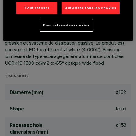
DESCRIPTION
Tout refuser
Autoriser tous les cookies
Appareil circulaire fixe, prévu pour l’utilisation de LED à
technologie C.o.B. Version lampe à poser avec plaque.
Paramètres des cookies
Réflecteur métallisé sous vide à l’aluminium, avec couche de
protection anti-rayures. Corps en aluminium moulé sous
pression et système de dissipation passive. Le produit est
pourvu de LED tonalité neutral white (4 000K). Émission
lumineuse de type éclairage général à luminance contrôlée
UGR<19 1500 cd/m2 α>65° optique wide flood.
DIMENSIONS
ø162
Diamètre (mm)
Rond
Shape
ø153
Recessed hole
dimensions (mm)