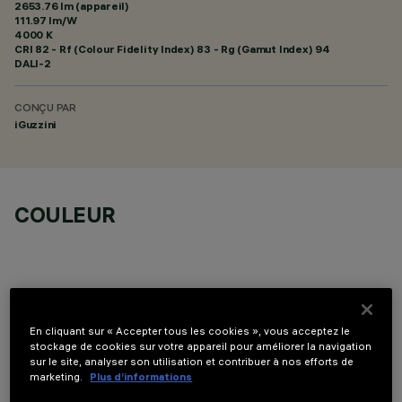
2653.76 lm (appareil)
111.97 lm/W
4000 K
CRI
82
- Rf (Colour Fidelity Index) 83 - Rg (Gamut Index) 94
DALI-2
CONÇU PAR
iGuzzini
COULEUR
En cliquant sur « Accepter tous les cookies », vous acceptez le
DONNÉES TECHNIQUES
stockage de cookies sur votre appareil pour améliorer la navigation
sur le site, analyser son utilisation et contribuer à nos efforts de
DERNIÈRE MISE À JOUR: 07/08/2026
marketing.
Plus d’informations