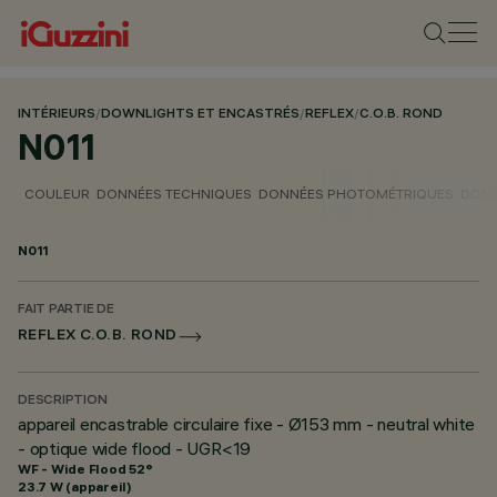
INTÉRIEURS
/
DOWNLIGHTS ET ENCASTRÉS
/
REFLEX
/
C.O.B. ROND
N011
COULEUR
DONNÉES TECHNIQUES
DONNÉES PHOTOMÉTRIQUES
DONN
N011
FAIT PARTIE DE
REFLEX C.O.B. ROND
DESCRIPTION
appareil encastrable circulaire fixe - Ø153 mm - neutral white
- optique wide flood - UGR<19
WF - Wide Flood 52°
23.7 W (appareil)