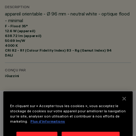
DESCRIPTION
appareil orientable - Ø 96 mm - neutral white - optique flood
- minimal
F - Flood 35°
12.6 W (appareil)
638.72 lm (appareil)
50.69 lm/W
4000 K
CRI
82
- Rf (Colour Fidelity Index) 83 - Rg (Gamut Index) 94
DALI
CONÇU PAR
iGuzzini
COULEUR
En cliquant sur « Accepter tous les cookies », vous acceptez le
stockage de cookies sur votre appareil pour améliorer la navigation
sur le site, analyser son utilisation et contribuer à nos efforts de
marketing.
Plus d’informations