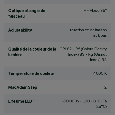
F - Flood 35°
Optique et angle de
faisceau
rotation et inclinaison
Adjustability
haut/bas
CRI
82
- Rf (Colour Fidelity
Qualité de la couleur de la
Index) 83 - Rg (Gamut
lumière
Index) 94
4000 K
Température de couleur
2
MacAdam Step
>50,000h - L90 - B10 (Ta
Lifetime LED 1
25°C)