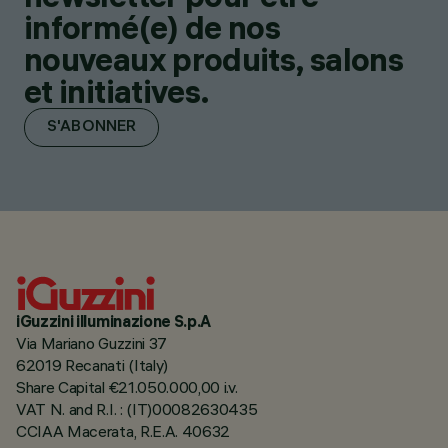
informé(e) de nos
nouveaux produits, salons
et initiatives.
S'ABONNER
iGuzzini illuminazione S.p.A
Via Mariano Guzzini 37
62019 Recanati (Italy)
Share Capital €21.050.000,00 i.v.
VAT N. and R.I. : (IT)00082630435
CCIAA Macerata, R.E.A. 40632