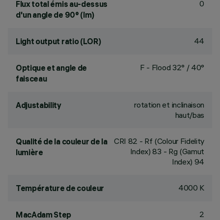
0
Flux total émis au-dessus
d'un angle de 90° (lm)
44
Light output ratio (LOR)
F - Flood 32° / 40°
Optique et angle de
faisceau
rotation et inclinaison
Adjustability
haut/bas
CRI
82
- Rf (Colour Fidelity
Qualité de la couleur de la
Index) 83 - Rg (Gamut
lumière
Index) 94
4000 K
Température de couleur
2
MacAdam Step