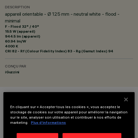
DESCRIPTION
appareil orientable - Ø 125 mm - neutral white - flood -
minimal
F - Flood 32° / 40°
15.5 W (appareil)
944.5 lm (appareil)
60.94 lm/W
4000 K
CRI
82
- Rf (Colour Fidelity Index) 83 - Rg (Gamut Index) 94
CONÇU PAR
iGuzzini
COULEUR
En cliquant sur « Accepter tous les cookies », vous acceptez le
stockage de cookies sur votre appareil pour améliorer la navigation
sur le site, analyser son utilisation et contribuer à nos efforts de
marketing.
Plus d’informations