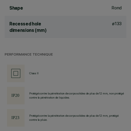
Rond
Shape
ø133
Recessed hole
dimensions (mm)
PERFORMANCE TECHNIQUE
Class II
Protégé contre la pénétration de corps solides de plus de 12 mm, non protégé
contre la pénétration de liquides.
Protégé contre la pénétration de corps solides de plus de 12 mm, protégé
contre la pluie.