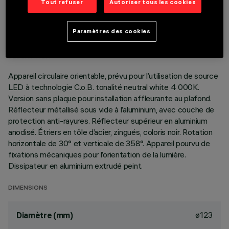
Tout refuser
Autoriser tous les cookies
DONNÉES TECHNIQUES
Paramètres des cookies
DERNIÈRE MISE À JOUR: 01/08/2026
DESCRIPTION
Appareil circulaire orientable, prévu pour l’utilisation de source
LED à technologie C.o.B. tonalité neutral white 4 000K.
Version sans plaque pour installation affleurante au plafond.
Réflecteur métallisé sous vide à l’aluminium, avec couche de
protection anti-rayures. Réflecteur supérieur en aluminium
anodisé. Étriers en tôle d’acier, zingués, coloris noir. Rotation
horizontale de 30° et verticale de 358°. Appareil pourvu de
fixations mécaniques pour l’orientation de la lumière.
Dissipateur en aluminium extrudé peint.
DIMENSIONS
ø123
Diamètre (mm)