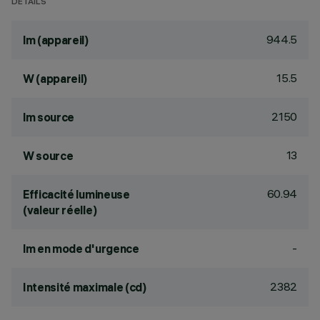
DÉTAILS
944.5
lm (appareil)
15.5
W (appareil)
2150
lm source
13
W source
60.94
Efficacité lumineuse
(valeur réelle)
-
lm en mode d'urgence
2382
Intensité maximale (cd)