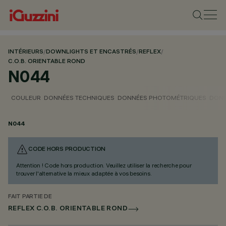
INTÉRIEURS
/
DOWNLIGHTS ET ENCASTRÉS
/
REFLEX
/
C.O.B. ORIENTABLE ROND
N044
COULEUR
DONNÉES TECHNIQUES
DONNÉES PHOTOMÉTRIQUES
DONN
N044
CODE HORS PRODUCTION
Attention ! Code hors production. Veuillez utiliser la recherche pour
trouver l'alternative la mieux adaptée à vos besoins.
FAIT PARTIE DE
REFLEX C.O.B. ORIENTABLE ROND