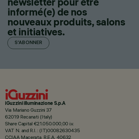
newsletter pour être
informé(e) de nos
nouveaux produits, salons
et initiatives.
S'ABONNER
iGuzzini illuminazione S.p.A
Via Mariano Guzzini 37
62019 Recanati (Italy)
Share Capital €21.050.000,00 i.v.
VAT N. and R.I. : (IT)00082630435
CCIAA Macerata, R.E.A. 40632