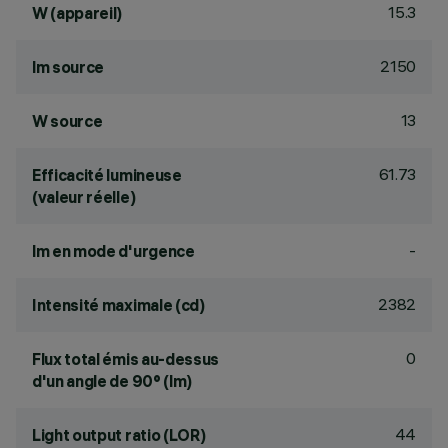
15.3
W (appareil)
2150
lm source
13
W source
61.73
Efficacité lumineuse
(valeur réelle)
-
lm en mode d'urgence
2382
Intensité maximale (cd)
0
Flux total émis au-dessus
d'un angle de 90° (lm)
44
Light output ratio (LOR)