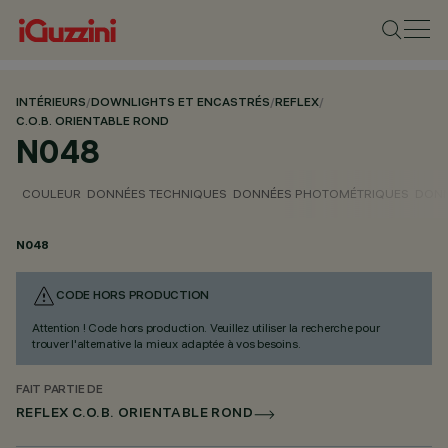
INTÉRIEURS
/
DOWNLIGHTS ET ENCASTRÉS
/
REFLEX
/
C.O.B. ORIENTABLE ROND
N048
COULEUR
DONNÉES TECHNIQUES
DONNÉES PHOTOMÉTRIQUES
DONN
N048
CODE HORS PRODUCTION
Attention ! Code hors production. Veuillez utiliser la recherche pour
trouver l'alternative la mieux adaptée à vos besoins.
FAIT PARTIE DE
REFLEX C.O.B. ORIENTABLE ROND