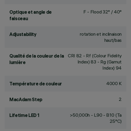
F - Flood 32° / 40°
Optique et angle de
faisceau
rotation et inclinaison
Adjustability
haut/bas
CRI
82
- Rf (Colour Fidelity
Qualité de la couleur de la
Index) 83 - Rg (Gamut
lumière
Index) 94
4000 K
Température de couleur
2
MacAdam Step
>50,000h - L90 - B10 (Ta
Lifetime LED 1
25°C)