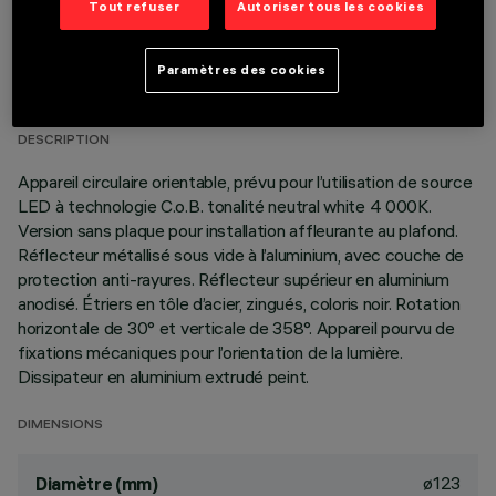
Tout refuser
Autoriser tous les cookies
DONNÉES TECHNIQUES
Paramètres des cookies
DERNIÈRE MISE À JOUR: 01/08/2026
DESCRIPTION
Appareil circulaire orientable, prévu pour l’utilisation de source
LED à technologie C.o.B. tonalité neutral white 4 000K.
Version sans plaque pour installation affleurante au plafond.
Réflecteur métallisé sous vide à l’aluminium, avec couche de
protection anti-rayures. Réflecteur supérieur en aluminium
anodisé. Étriers en tôle d’acier, zingués, coloris noir. Rotation
horizontale de 30° et verticale de 358°. Appareil pourvu de
fixations mécaniques pour l’orientation de la lumière.
Dissipateur en aluminium extrudé peint.
DIMENSIONS
ø123
Diamètre (mm)