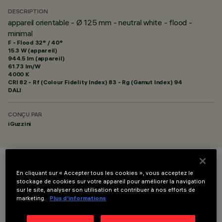
DESCRIPTION
appareil orientable - Ø 125 mm - neutral white - flood -
minimal
F - Flood 32° / 40°
15.3 W (appareil)
944.5 lm (appareil)
61.73 lm/W
4000 K
CRI
82
- Rf (Colour Fidelity Index) 83 - Rg (Gamut Index) 94
DALI
CONÇU PAR
iGuzzini
COULEUR
En cliquant sur « Accepter tous les cookies », vous acceptez le
stockage de cookies sur votre appareil pour améliorer la navigation
sur le site, analyser son utilisation et contribuer à nos efforts de
marketing.
Plus d’informations