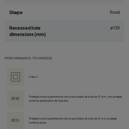
Rond
Shape
ø133
Recessed hole
dimensions (mm)
PERFORMANCE TECHNIQUE
Class II
Protégé contre la pénétration de corps solides de plus de 12 mm, non protégé
contre la pénétration de liquides.
Protégé contre la pénétration de corps solides de plus de 12 mm, protégé
contre la pluie.