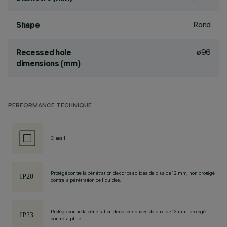
Rond
Shape
ø96
Recessed hole
dimensions (mm)
PERFORMANCE TECHNIQUE
Class II
Protégé contre la pénétration de corps solides de plus de 12 mm, non protégé
contre la pénétration de liquides.
Protégé contre la pénétration de corps solides de plus de 12 mm, protégé
contre la pluie.