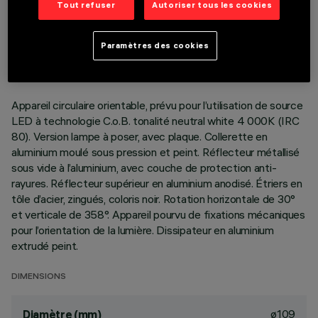
Tout refuser
Autoriser tous les cookies
DONNÉES TECHNIQUES
DERNIÈRE MISE À JOUR: 01/08/2026
Paramètres des cookies
DESCRIPTION
Appareil circulaire orientable, prévu pour l’utilisation de source
LED à technologie C.o.B. tonalité neutral white 4 000K (IRC
80). Version lampe à poser, avec plaque. Collerette en
aluminium moulé sous pression et peint. Réflecteur métallisé
sous vide à l’aluminium, avec couche de protection anti-
rayures. Réflecteur supérieur en aluminium anodisé. Étriers en
tôle d’acier, zingués, coloris noir. Rotation horizontale de 30°
et verticale de 358°. Appareil pourvu de fixations mécaniques
pour l’orientation de la lumière. Dissipateur en aluminium
extrudé peint.
DIMENSIONS
ø109
Diamètre (mm)