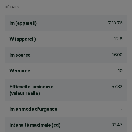
DÉTAILS
733.76
lm (appareil)
12.8
W (appareil)
1600
lm source
10
W source
57.32
Efficacité lumineuse
(valeur réelle)
-
lm en mode d'urgence
3347
Intensité maximale (cd)