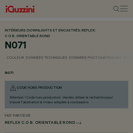
INTÉRIEURS
/
DOWNLIGHTS ET ENCASTRÉS
/
REFLEX
/
C.O.B. ORIENTABLE ROND
N071
COULEUR
DONNÉES TECHNIQUES
DONNÉES PHOTOMÉTRIQUES
DONN
N071
CODE HORS PRODUCTION
Attention ! Code hors production. Veuillez utiliser la recherche pour
trouver l'alternative la mieux adaptée à vos besoins.
FAIT PARTIE DE
REFLEX C.O.B. ORIENTABLE ROND