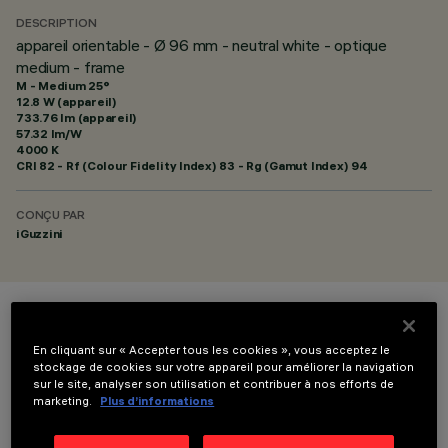
DESCRIPTION
appareil orientable - Ø 96 mm - neutral white - optique
medium - frame
M - Medium 25°
12.8 W (appareil)
733.76 lm (appareil)
57.32 lm/W
4000 K
CRI
82
- Rf (Colour Fidelity Index) 83 - Rg (Gamut Index) 94
CONÇU PAR
iGuzzini
COULEUR
En cliquant sur « Accepter tous les cookies », vous acceptez le
stockage de cookies sur votre appareil pour améliorer la navigation
sur le site, analyser son utilisation et contribuer à nos efforts de
marketing.
Plus d’informations