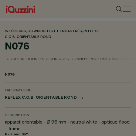
INTÉRIEURS
/
DOWNLIGHTS ET ENCASTRÉS
/
REFLEX
/
C.O.B. ORIENTABLE ROND
N076
COULEUR
DONNÉES TECHNIQUES
DONNÉES PHOTOMÉTRIQUES
DONN
N076
FAIT PARTIE DE
REFLEX C.O.B. ORIENTABLE ROND
DESCRIPTION
appareil orientable - Ø 96 mm - neutral white - optique flood
- frame
F - Flood 35°