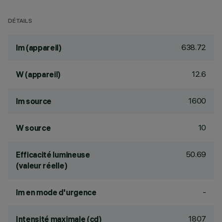
DÉTAILS
638.72
lm (appareil)
12.6
W (appareil)
1600
lm source
10
W source
50.69
Efficacité lumineuse
(valeur réelle)
-
lm en mode d'urgence
1807
Intensité maximale (cd)