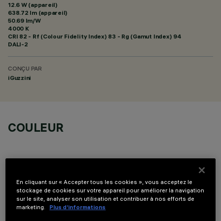
12.6 W (appareil)
638.72 lm (appareil)
50.69 lm/W
4000 K
CRI
82
- Rf (Colour Fidelity Index) 83 - Rg (Gamut Index) 94
DALI-2
CONÇU PAR
iGuzzini
COULEUR
En cliquant sur « Accepter tous les cookies », vous acceptez le
stockage de cookies sur votre appareil pour améliorer la navigation
DONNÉES TECHNIQUES
sur le site, analyser son utilisation et contribuer à nos efforts de
marketing.
Plus d’informations
DERNIÈRE MISE À JOUR: 07/08/2026