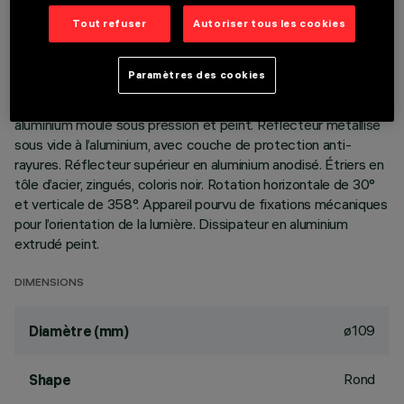
Tout refuser
Autoriser tous les cookies
DESCRIPTION
Appareil circulaire orientable, prévu pour l’utilisation de source
Paramètres des cookies
LED à technologie C.o.B. tonalité neutral white 4 000K (IRC
80). Version lampe à poser, avec plaque. Collerette en
aluminium moulé sous pression et peint. Réflecteur métallisé
sous vide à l’aluminium, avec couche de protection anti-
rayures. Réflecteur supérieur en aluminium anodisé. Étriers en
tôle d’acier, zingués, coloris noir. Rotation horizontale de 30°
et verticale de 358°. Appareil pourvu de fixations mécaniques
pour l’orientation de la lumière. Dissipateur en aluminium
extrudé peint.
DIMENSIONS
ø109
Diamètre (mm)
Rond
Shape