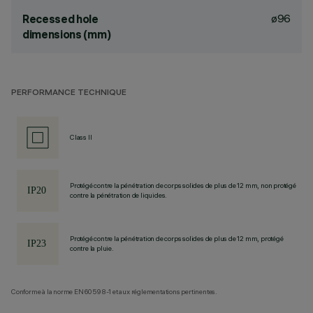
ø96
Recessed hole
dimensions (mm)
PERFORMANCE TECHNIQUE
Class II
Protégé contre la pénétration de corps solides de plus de 12 mm, non protégé
contre la pénétration de liquides.
Protégé contre la pénétration de corps solides de plus de 12 mm, protégé
contre la pluie.
Conforme à la norme EN60598-1 et aux réglementations pertinentes.