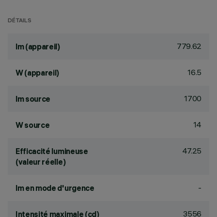
DÉTAILS
779.62
lm (appareil)
16.5
W (appareil)
1700
lm source
14
W source
47.25
Efficacité lumineuse
(valeur réelle)
-
lm en mode d'urgence
3556
Intensité maximale (cd)