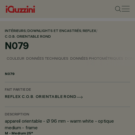
INTÉRIEURS
/
DOWNLIGHTS ET ENCASTRÉS
/
REFLEX
/
C.O.B. ORIENTABLE ROND
N079
COULEUR
DONNÉES TECHNIQUES
DONNÉES PHOTOMÉTRIQUES
DONN
N079
FAIT PARTIE DE
REFLEX C.O.B. ORIENTABLE ROND
DESCRIPTION
appareil orientable - Ø 96 mm - warm white - optique
medium - frame
M - Medium 25°