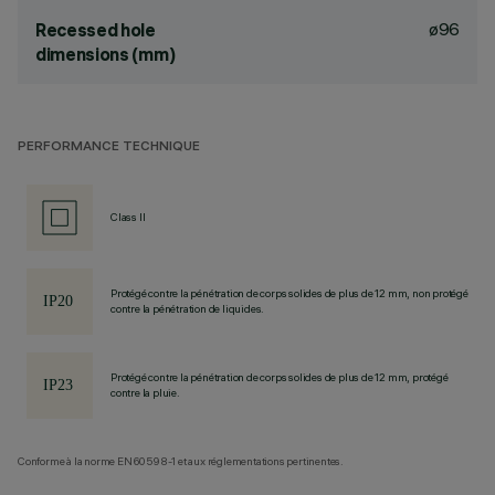
ø96
Recessed hole
dimensions (mm)
PERFORMANCE TECHNIQUE
Class II
Protégé contre la pénétration de corps solides de plus de 12 mm, non protégé
contre la pénétration de liquides.
Protégé contre la pénétration de corps solides de plus de 12 mm, protégé
contre la pluie.
Conforme à la norme EN60598-1 et aux réglementations pertinentes.