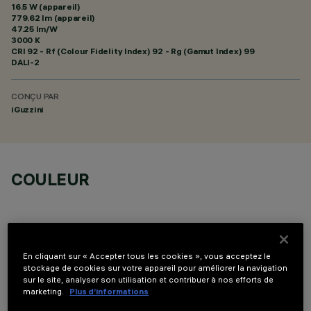
16.5 W (appareil)
779.62 lm (appareil)
47.25 lm/W
3000 K
CRI
92
- Rf (Colour Fidelity Index) 92 - Rg (Gamut Index) 99
DALI-2
CONÇU PAR
iGuzzini
COULEUR
En cliquant sur « Accepter tous les cookies », vous acceptez le
stockage de cookies sur votre appareil pour améliorer la navigation
DONNÉES TECHNIQUES
sur le site, analyser son utilisation et contribuer à nos efforts de
marketing.
Plus d’informations
DERNIÈRE MISE À JOUR: 07/08/2026