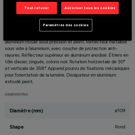
Tout refuser
Autoriser tous les cookies
DESCRIPTION
Appareil circulaire orientable, prévu pour l’utilisation de source
Paramètres des cookies
LED à technologie C.o.B. tonalité warm white 3000K (IRC
90). Version lampe à poser, avec plaque. Collerette en
aluminium moulé sous pression et peint. Réflecteur métallisé
sous vide à l’aluminium, avec couche de protection anti-
rayures. Réflecteur supérieur en aluminium anodisé. Étriers en
tôle d’acier, zingués, coloris noir. Rotation horizontale de 30°
et verticale de 358°. Appareil pourvu de fixations mécaniques
pour l’orientation de la lumière. Dissipateur en aluminium
extrudé peint.
DIMENSIONS
ø109
Diamètre (mm)
Rond
Shape