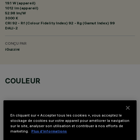
19.1 W (appareil)
1012 lm (appareil)
52.98 lm/W
3000 K
CRI
92
- Rf (Colour Fidelity Index) 92 - Rg (Gamut Index) 99
DALI-2
CONÇU PAR
iGuzzini
COULEUR
En cliquant sur « Accepter tous les cookies », vous acceptez le
stockage de cookies sur votre appareil pour améliorer la navigation
DONNÉES TECHNIQUES
sur le site, analyser son utilisation et contribuer à nos efforts de
marketing.
Plus d’informations
DERNIÈRE MISE À JOUR: 07/08/2026