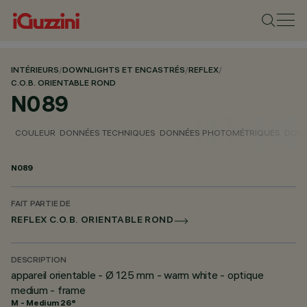
INTÉRIEURS
/
DOWNLIGHTS ET ENCASTRÉS
/
REFLEX
/
C.O.B. ORIENTABLE ROND
N089
COULEUR
DONNÉES TECHNIQUES
DONNÉES PHOTOMÉTRIQUES
DONN
N089
FAIT PARTIE DE
REFLEX C.O.B. ORIENTABLE ROND
DESCRIPTION
appareil orientable - Ø 125 mm - warm white - optique
medium - frame
M - Medium 26°