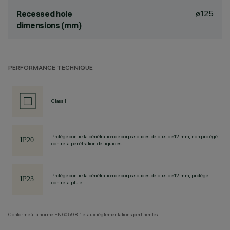
ø125
Recessed hole
dimensions (mm)
PERFORMANCE TECHNIQUE
Class II
Protégé contre la pénétration de corps solides de plus de 12 mm, non protégé
contre la pénétration de liquides.
Protégé contre la pénétration de corps solides de plus de 12 mm, protégé
contre la pluie.
Conforme à la norme EN60598-1 et aux réglementations pertinentes.