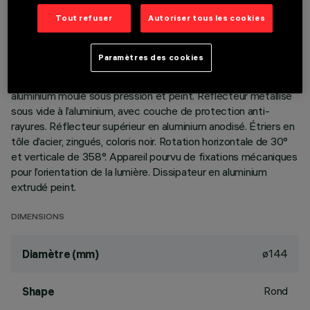
Tout refuser
Autoriser tous les cookies
DESCRIPTION
Appareil circulaire orientable, prévu pour l’utilisation de source
Paramètres des cookies
LED à technologie C.o.B. tonalité warm white 3000K (IRC
90). Version lampe à poser, avec plaque. Collerette en
aluminium moulé sous pression et peint. Réflecteur métallisé
sous vide à l’aluminium, avec couche de protection anti-
rayures. Réflecteur supérieur en aluminium anodisé. Étriers en
tôle d’acier, zingués, coloris noir. Rotation horizontale de 30°
et verticale de 358°. Appareil pourvu de fixations mécaniques
pour l’orientation de la lumière. Dissipateur en aluminium
extrudé peint.
DIMENSIONS
ø144
Diamètre (mm)
Rond
Shape