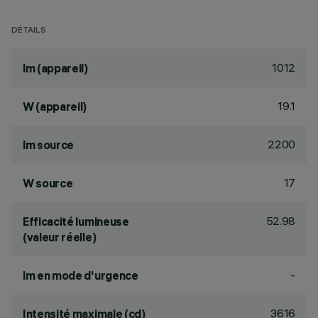
DÉTAILS
1012
lm (appareil)
19.1
W (appareil)
2200
lm source
17
W source
52.98
Efficacité lumineuse
(valeur réelle)
-
lm en mode d'urgence
3616
Intensité maximale (cd)