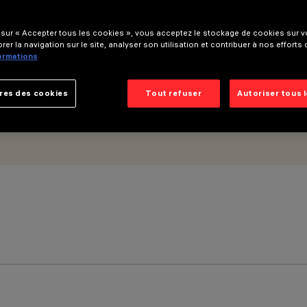
optique wide flood - UGR<19
 sur « Accepter tous les cookies », vous acceptez le stockage de cookies sur vo
rer la navigation sur le site, analyser son utilisation et contribuer à nos efforts
formations
res des cookies
Tout refuser
Autoriser tous 