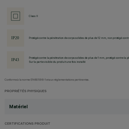
Class II
Protégé contre la pénétration de corps solides de plus de 12 mm, non protégé contre
Protégé contre la pénétration de corps solides de plus de 1 mm, protégé contre la pl
Sur la partie visible du produit une fois installé
Conforme à la norme EN60598-1 et aux réglementations pertinentes.
PROPRIÉTÉS PHYSIQUES
Matériel
CERTIFICATIONS PRODUIT