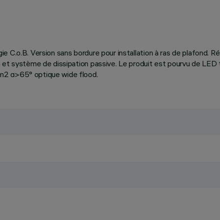
logie C.o.B. Version sans bordure pour installation à ras de plafond. 
n et système de dissipation passive. Le produit est pourvu de LE
m2 α>65° optique wide flood.