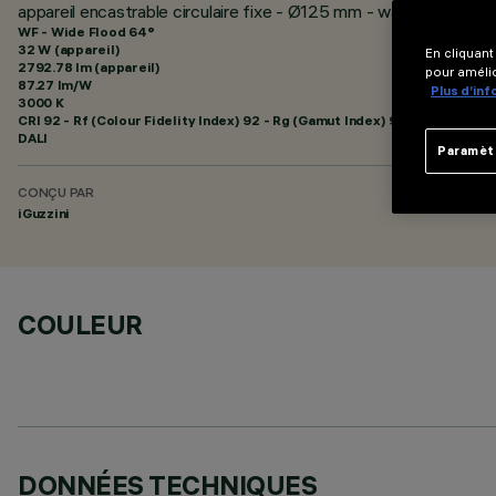
appareil encastrable circulaire fixe - Ø125 mm - warm white - 
WF - Wide Flood 64°
32 W (appareil)
En cliquant
2792.78 lm (appareil)
pour amélio
87.27 lm/W
Plus d’in
3000 K
CRI
92
- Rf (Colour Fidelity Index) 92 - Rg (Gamut Index) 99
DALI
Paramèt
CONÇU PAR
iGuzzini
COULEUR
DONNÉES TECHNIQUES