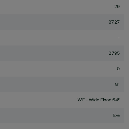
29
87.27
-
2795
0
81
WF - Wide Flood 64°
fixe