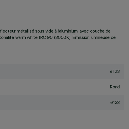
Réflecteur métallisé sous vide à l’aluminium, avec couche de
D tonalité warm white IRC 90 (3000K). Émission lumineuse de
ø123
Rond
ø133