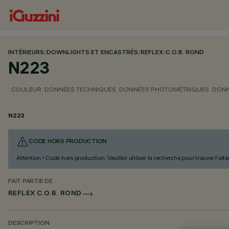
INTÉRIEURS
/
DOWNLIGHTS ET ENCASTRÉS
/
REFLEX
/
C.O.B. ROND
N223
COULEUR
DONNÉES TECHNIQUES
DONNÉES PHOTOMÉTRIQUES
DONN
N223
CODE HORS PRODUCTION
Attention ! Code hors production. Veuillez utiliser la recherche pour trouver l'al
FAIT PARTIE DE
REFLEX C.O.B. ROND
DESCRIPTION