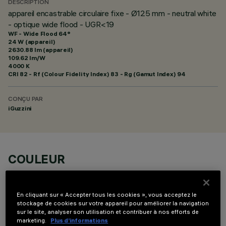
DESCRIPTION
appareil encastrable circulaire fixe - Ø125 mm - neutral white
- optique wide flood - UGR<19
WF - Wide Flood 64°
24 W (appareil)
2630.88 lm (appareil)
109.62 lm/W
4000 K
CRI
82
- Rf (Colour Fidelity Index) 83 - Rg (Gamut Index) 94
CONÇU PAR
iGuzzini
COULEUR
En cliquant sur « Accepter tous les cookies », vous acceptez le
stockage de cookies sur votre appareil pour améliorer la navigation
sur le site, analyser son utilisation et contribuer à nos efforts de
marketing.
Plus d’informations