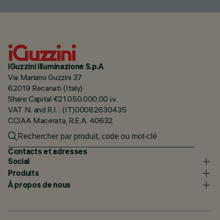
iGuzzini illuminazione S.p.A
Via Mariano Guzzini 37
62019 Recanati (Italy)
Share Capital €21.050.000,00 i.v.
VAT N. and R.I. : (IT)00082630435
CCIAA Macerata, R.E.A. 40632
Contacts et adresses
Social
Produits
À propos de nous