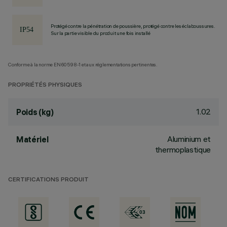
Protégé contre la pénétration de poussière, protégé contre les éclaboussures.
Sur la partie visible du produit une fois installé
Conforme à la norme EN60598-1 et aux réglementations pertinentes.
PROPRIÉTÉS PHYSIQUES
1.02
Poids (kg)
Aluminium et
Matériel
thermoplastique
CERTIFICATIONS PRODUIT