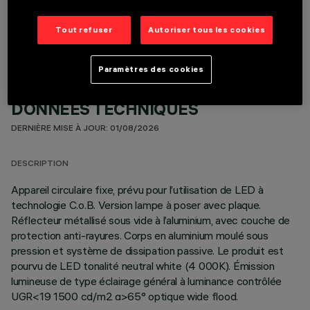
COMPOSANTS OPTIONNELS
Tout refuser
Autoriser tous les cookies
Paramètres des cookies
DONNÉES TECHNIQUES
DERNIÈRE MISE À JOUR: 01/08/2026
DESCRIPTION
Appareil circulaire fixe, prévu pour l’utilisation de LED à
technologie C.o.B. Version lampe à poser avec plaque.
Réflecteur métallisé sous vide à l’aluminium, avec couche de
protection anti-rayures. Corps en aluminium moulé sous
pression et système de dissipation passive. Le produit est
pourvu de LED tonalité neutral white (4 000K). Émission
lumineuse de type éclairage général à luminance contrôlée
UGR<19 1500 cd/m2 α>65° optique wide flood.