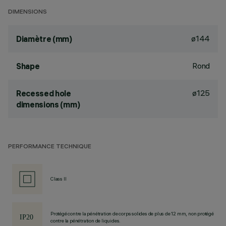
DIMENSIONS
ø144
Diamètre (mm)
Rond
Shape
ø125
Recessed hole
dimensions (mm)
PERFORMANCE TECHNIQUE
Class II
Protégé contre la pénétration de corps solides de plus de 12 mm, non protégé
contre la pénétration de liquides.