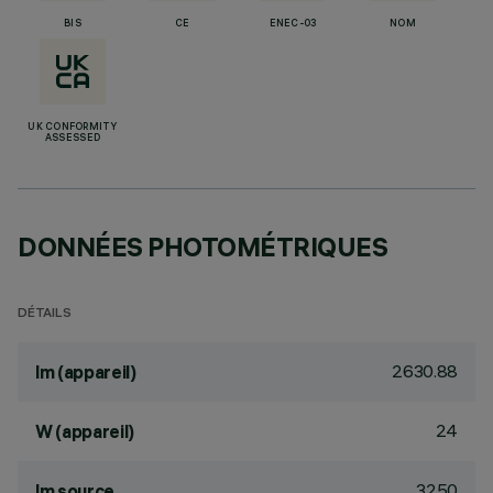
BIS
CE
ENEC-03
NOM
UK CONFORMITY
ASSESSED
DONNÉES PHOTOMÉTRIQUES
DÉTAILS
2630.88
lm (appareil)
24
W (appareil)
3250
lm source