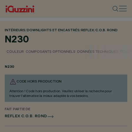
INTÉRIEURS
/
DOWNLIGHTS ET ENCASTRÉS
/
REFLEX
/
C.O.B. ROND
N230
COULEUR
COMPOSANTS OPTIONNELS
DONNÉES TECHNIQUES
DONNÉ
N230
CODE HORS PRODUCTION
Attention ! Code hors production. Veuillez utiliser la recherche pour
trouver l'alternative la mieux adaptée à vos besoins.
FAIT PARTIE DE
REFLEX C.O.B. ROND