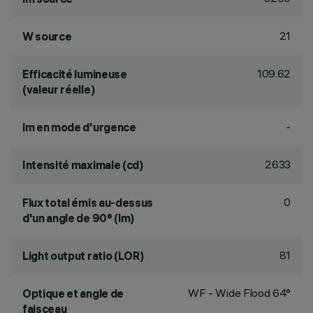
21
W source
109.62
Efficacité lumineuse
(valeur réelle)
-
lm en mode d'urgence
2633
Intensité maximale (cd)
0
Flux total émis au-dessus
d'un angle de 90° (lm)
81
Light output ratio (LOR)
WF - Wide Flood 64°
Optique et angle de
faisceau