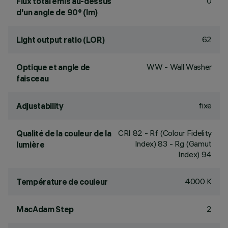
0
Flux total émis au-dessus
d'un angle de 90° (lm)
62
Light output ratio (LOR)
WW - Wall Washer
Optique et angle de
faisceau
fixe
Adjustability
CRI
82
- Rf (Colour Fidelity
Qualité de la couleur de la
Index) 83 - Rg (Gamut
lumière
Index) 94
4000 K
Température de couleur
2
MacAdam Step