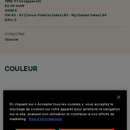
1952.37 lm (appareil)
82.38 lm/W
4000 K
CRI
82
- Rf (Colour Fidelity Index) 83 - Rg (Gamut Index) 94
DALI-2
CONÇU PAR
iGuzzini
COULEUR
En cliquant sur « Accepter tous les cookies », vous acceptez le
DONNÉES TECHNIQUES
stockage de cookies sur votre appareil pour améliorer la navigation
sur le site, analyser son utilisation et contribuer à nos efforts de
marketing.
Plus d’informations
DERNIÈRE MISE À JOUR: 07/08/2026