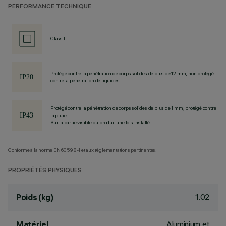
PERFORMANCE TECHNIQUE
Class II
Protégé contre la pénétration de corps solides de plus de 12 mm, non protégé
contre la pénétration de liquides.
Protégé contre la pénétration de corps solides de plus de 1 mm, protégé contre
la pluie.
Sur la partie visible du produit une fois installé
Conforme à la norme EN60598-1 et aux réglementations pertinentes.
PROPRIÉTÉS PHYSIQUES
1.02
Poids (kg)
Aluminium et
Matériel