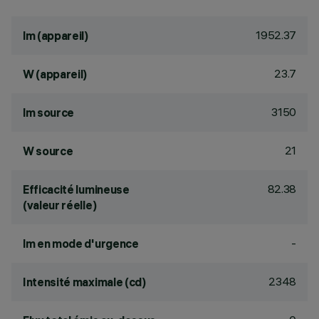
1952.37
lm (appareil)
23.7
W (appareil)
3150
lm source
21
W source
82.38
Efficacité lumineuse
(valeur réelle)
-
lm en mode d'urgence
2348
Intensité maximale (cd)