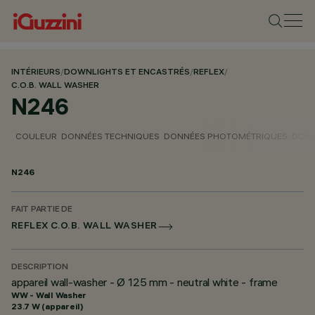
INTÉRIEURS
/
DOWNLIGHTS ET ENCASTRÉS
/
REFLEX
/
C.O.B. WALL WASHER
N246
COULEUR
DONNÉES TECHNIQUES
DONNÉES PHOTOMÉTRIQUES
DONN
N246
FAIT PARTIE DE
REFLEX C.O.B. WALL WASHER
DESCRIPTION
appareil wall-washer - Ø 125 mm - neutral white - frame
WW - Wall Washer
23.7 W (appareil)