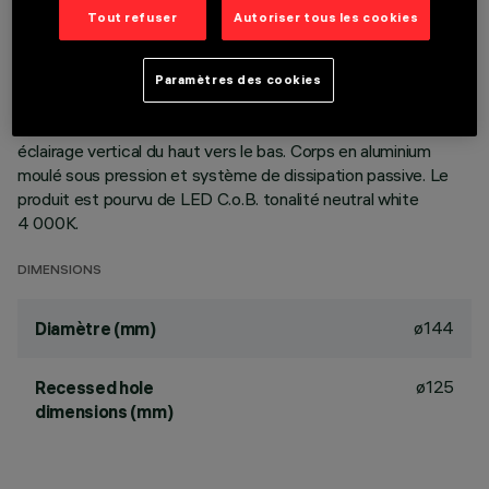
DESCRIPTION
Tout refuser
Autoriser tous les cookies
Appareil encastrable circulaire wall-washer, prévu pour
l’utilisation de LED à technologie C.o.B. Version lampe à poser
Paramètres des cookies
avec plaque. Réflecteur métallisé sous vide à l’aluminium, avec
couche de protection anti-rayures, idéal pour obtenir un
éclairage vertical du haut vers le bas. Corps en aluminium
moulé sous pression et système de dissipation passive. Le
produit est pourvu de LED C.o.B. tonalité neutral white
4 000K.
DIMENSIONS
ø144
Diamètre (mm)
ø125
Recessed hole
dimensions (mm)