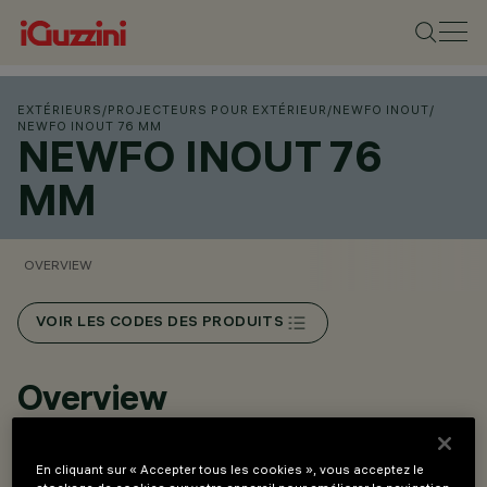
EXTÉRIEURS
/
PROJECTEURS POUR EXTÉRIEUR
/
NEWFO INOUT
/
NEWFO INOUT 76 MM
NEWFO INOUT 76
MM
OVERVIEW
VOIR LES CODES DES PRODUITS
Overview
Projecteur pour application extérieure. Installation au sol,
En cliquant sur « Accepter tous les cookies », vous acceptez le