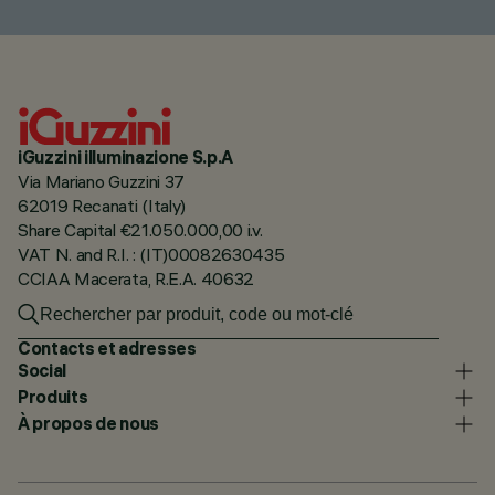
iGuzzini illuminazione S.p.A
Via Mariano Guzzini 37
62019 Recanati (Italy)
Share Capital €21.050.000,00 i.v.
VAT N. and R.I. : (IT)00082630435
CCIAA Macerata, R.E.A. 40632
Contacts et adresses
Social
Produits
À propos de nous