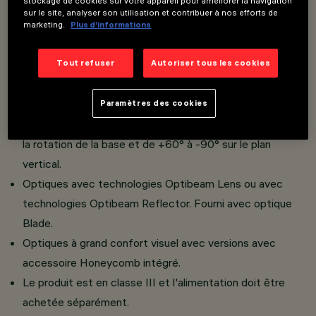
stockage de cookies sur votre appareil pour améliorer la navigation
au mur et au plafond.
sur le site, analyser son utilisation et contribuer à nos efforts de
Composé d'un compartiment optique, d'un joint et d'une
marketing.
Plus d’informations
base en aluminium moulé sous pression et en verre
trempé.
Tout refuser
Autoriser tous les cookies
Le cadre frontal décoratif en matière plastique doit être
acheté séparément.
Paramètres des cookies
Rotation possible de 360° sur le plan horizontal grâce à
la rotation de la base et de +60° à -90° sur le plan
vertical.
Optiques avec technologies Optibeam Lens ou avec
technologies Optibeam Reflector. Fourni avec optique
Blade.
Optiques à grand confort visuel avec versions avec
accessoire Honeycomb intégré.
Le produit est en classe III et l'alimentation doit être
achetée séparément.