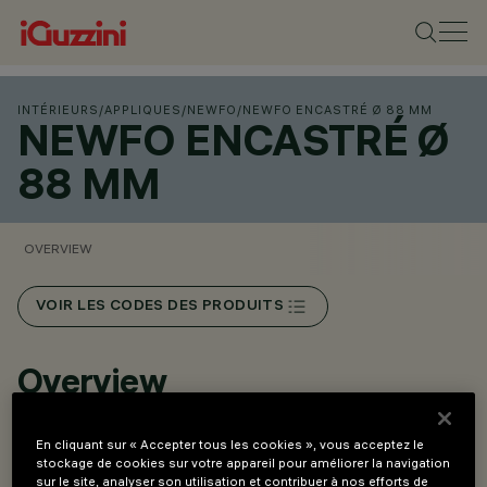
INTÉRIEURS
/
APPLIQUES
/
NEWFO
/
NEWFO ENCASTRÉ Ø 88 MM
NEWFO ENCASTRÉ Ø
88 MM
OVERVIEW
VOIR LES CODES DES PRODUITS
Overview
En cliquant sur « Accepter tous les cookies », vous acceptez le
Versions Spot monopoint avec rosace en saillie ou
stockage de cookies sur votre appareil pour améliorer la navigation
encastrée pour une intégration discrète dans tout type
sur le site, analyser son utilisation et contribuer à nos efforts de