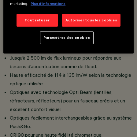
marketing.
Plus d’informations
d’environnement.
Classe III avec utilisation de drivers déportés,
Tout refuser
Autoriser tous les cookies
disponibles en différents types de contrôle selon la
configuration.
Paramètres des cookies
Large choix de températures de couleur : 2700K,
3000K, 3500K, 4000K.
Jusqu’à 2.500 lm de flux lumineux pour répondre aux
besoins d’accentuation comme de flood.
Haute efficacité de 114 à 135 lm/W selon la technologie
optique utilisée.
Optiques avec technologie Opti Beam (lentilles,
réfracteurs, réflecteurs) pour un faisceau précis et un
excellent confort visuel.
Optiques facilement interchangeables grâce au système
Push&Go.
CRI90 pour une haute fidélité chromatique.