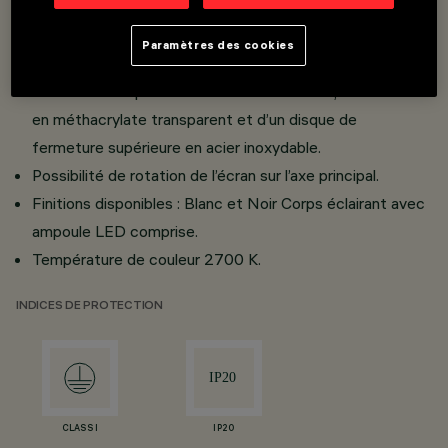
design Rodolfo Bonetto 1971 | réédition 2023.
Paramètres des cookies
Lampe de table H=294,20mm à lumière diffuse.
Structure composée d’une base en PMMA, d'un écran
en méthacrylate transparent et d’un disque de
fermeture supérieure en acier inoxydable.
Possibilité de rotation de l’écran sur l’axe principal.
Finitions disponibles : Blanc et Noir Corps éclairant avec
ampoule LED comprise.
Température de couleur 2700 K.
INDICES DE PROTECTION
CLASS I
IP20