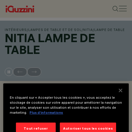
INTÉRIEURS
/
LAMPES DE TABLE ET DE SOL
/
NITIA
/
LAMPE DE TABLE
NITIA LAMPE DE
TABLE
OVERVIEW
En cliquant sur « Accepter tous les cookies », vous acceptez le
stockage de cookies sur votre appareil pour améliorer la navigation
VOIR LES CODES DES PRODUITS
SHOP ONLINE
sur le site, analyser son utilisation et contribuer à nos efforts de
marketing.
Plus d’informations
Overview
Tout refuser
Autoriser tous les cookies