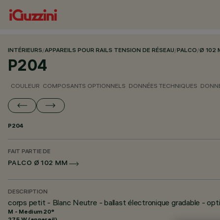
INTÉRIEURS
/
APPAREILS POUR RAILS TENSION DE RÉSEAU
/
PALCO
/
Ø 102
P204
COULEUR
COMPOSANTS OPTIONNELS
DONNÉES TECHNIQUES
DONNÉ
P204
FAIT PARTIE DE
PALCO Ø 102 MM
DESCRIPTION
corps petit - Blanc Neutre - ballast électronique gradable - o
M - Medium 20°
27.5 W (appareil)