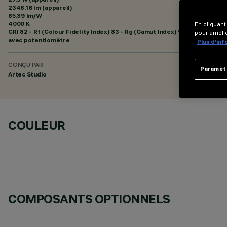
2348.16 lm (appareil)
85.39 lm/W
4000 K
En cliquant
CRI
82
- Rf (Colour Fidelity Index) 83 - Rg (Gamut Index) 94
pour amélio
avec potentiomètre
Plus d’in
CONÇU PAR
Paramèt
Artec Studio
COULEUR
COMPOSANTS OPTIONNELS