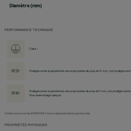
Diamètre (mm)
PERFORMANCE TECHNIQUE
Class I
Protégé contre la pénétration de corps solides de plus de 12 mm, non protégé contre
Protégé contre la pénétration de corps solides de plus de 1 mm, non protégé contre 
Pour assemblage optique
Conforme à la norme EN60598-1 et aux réglementations pertinentes.
PROPRIÉTÉS PHYSIQUES