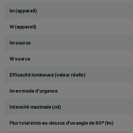
lm (appareil)
W (appareil)
lm source
W source
Efficacité lumineuse (valeur réelle)
lm en mode d'urgence
Intensité maximale (cd)
Flux total émis au-dessus d'un angle de 90° (lm)