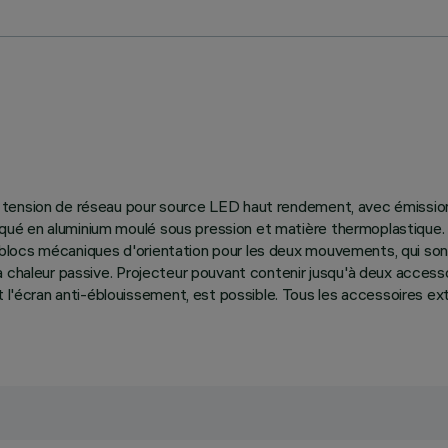
ail à tension de réseau pour source LED haut rendement, avec émis
briqué en aluminium moulé sous pression et matière thermoplastique. 
de blocs mécaniques d'orientation pour les deux mouvements, qui son
de la chaleur passive. Projecteur pouvant contenir jusqu'à deux acce
 l'écran anti-éblouissement, est possible. Tous les accessoires ext