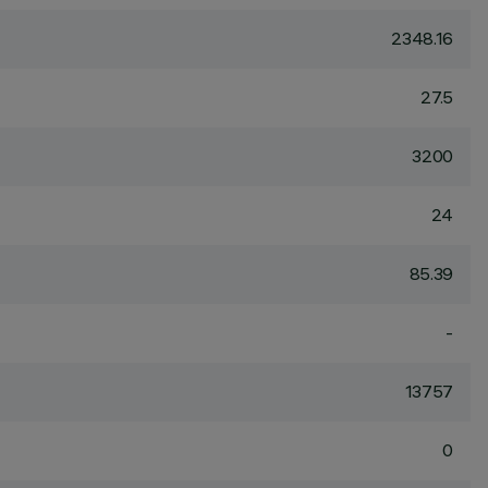
2348.16
27.5
3200
24
85.39
-
13757
0