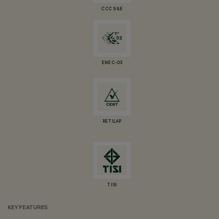
CCC S&E
ENEC-03
RETILAP
TISI
KEY FEATURES