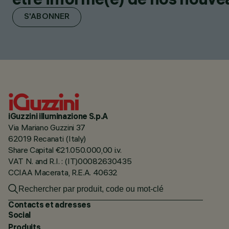
S'ABONNER
iGuzzini illuminazione S.p.A
Via Mariano Guzzini 37
62019 Recanati (Italy)
Share Capital €21.050.000,00 i.v.
VAT N. and R.I. : (IT)00082630435
CCIAA Macerata, R.E.A. 40632
Contacts et adresses
Social
Produits