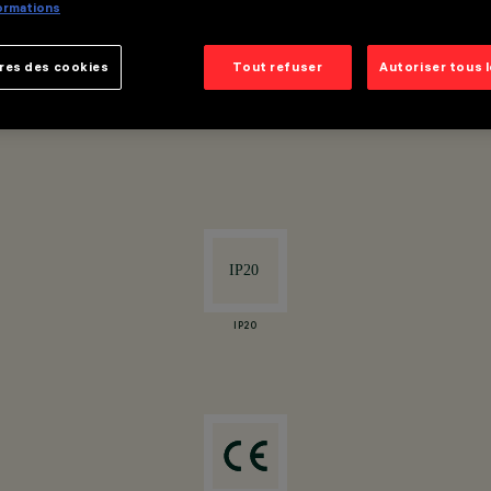
formations
res des cookies
Tout refuser
Autoriser tous 
autour de l’axe vertical, avec verrouillage mécanique de l’orientat
IP20