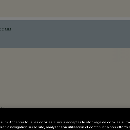
102 MM
atère.
oplastique.
 sur « Accepter tous les cookies », vous acceptez le stockage de cookies sur vo
eux élevé et distribution homogène.
rer la navigation sur le site, analyser son utilisation et contribuer à nos efforts