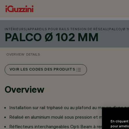
INTÉRIEURS
/
APPAREILS POUR RAILS TENSION DE RÉSEAU
/
PALCO
/
Ø 
PALCO Ø 102 MM
OVERVIEW
DETAILS
VOIR LES CODES DES PRODUITS
Overview
Installation sur rail triphasé ou au plafond au moyen d’une p
Réalisé en aluminium moulé sous pression et matière therm
En cliquant
Réflecteurs interchangeables Opti Beam à rendement lumin
pour amélio