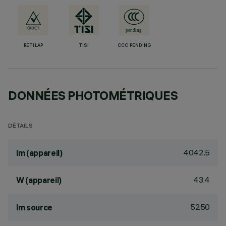
RETILAP
TISI
CCC PENDING
DONNÉES PHOTOMÉTRIQUES
DÉTAILS
4042.5
lm (appareil)
43.4
W (appareil)
5250
lm source