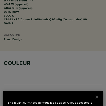
WF - Wide Flood 44°
43.4 W (appareil)
4042.5 lm (appareil)
93.15 lm/W
3000 K
CRI
92
- Rf (Colour Fidelity Index) 92 - Rg (Gamut Index) 99
DALI-2
CONÇU PAR
Piano Design
COULEUR
COMPOSANTS OPTIONNELS
En cliquant sur « Accepter tous les cookies », vous acceptez le