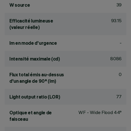
39
W source
93.15
Efficacité lumineuse
(valeur réelle)
-
lm en mode d'urgence
8086
Intensité maximale (cd)
0
Flux total émis au-dessus
d'un angle de 90° (lm)
77
Light output ratio (LOR)
WF - Wide Flood 44°
Optique et angle de
faisceau