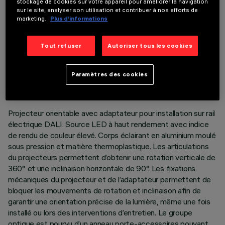
stockage de cookies sur votre appareil pour améliorer la navigation
sur le site, analyser son utilisation et contribuer à nos efforts de
marketing.
Plus d’informations
Tout refuser
Autoriser tous les cookies
DONNÉES TECHNIQUES
DERNIÈRE MISE À JOUR: 05/08/2026
Paramètres des cookies
DESCRIPTION
Projecteur orientable avec adaptateur pour installation sur rail
électrique DALI. Source LED à haut rendement avec indice
de rendu de couleur élevé. Corps éclairant en aluminium moulé
sous pression et matière thermoplastique. Les articulations
du projecteurs permettent d’obtenir une rotation verticale de
360° et une inclinaison horizontale de 90°. Les fixations
mécaniques du projecteur et de l’adaptateur permettent de
bloquer les mouvements de rotation et inclinaison afin de
garantir une orientation précise de la lumière, même une fois
installé ou lors des interventions d’entretien. Le groupe
optique est pourvu d’un anneau porte-accessoires pouvant