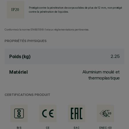
Protégé contre la pénétration de corps solides de plus de 12 mm, non protégé
contre la pénétration de liquides.
Conforme à la norme EN60598-1 et aux réglementations pertinentes.
PROPRIÉTÉS PHYSIQUES
2.25
Poids (kg)
Aluminium moulé et
Matériel
thermoplastique
CERTIFICATIONS PRODUIT
BIS
CE
EAC
ENEC-03