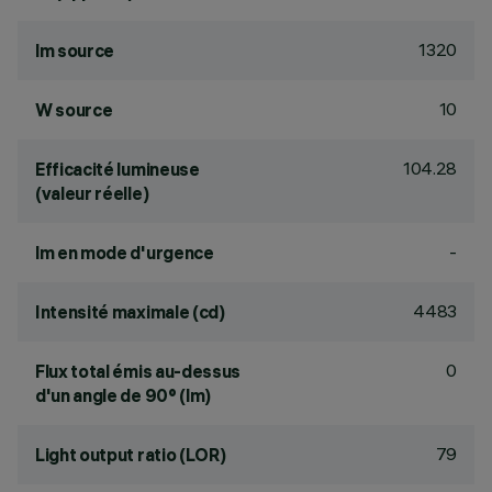
1320
lm source
10
W source
104.28
Efficacité lumineuse
(valeur réelle)
-
lm en mode d'urgence
4483
Intensité maximale (cd)
0
Flux total émis au-dessus
d'un angle de 90° (lm)
79
Light output ratio (LOR)