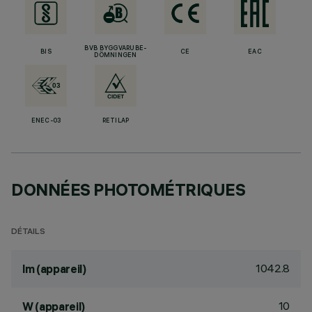
BVB BYGGVARUBE-
BIS
CE
EAC
DÖMNINGEN
ENEC-03
RETILAP
DONNÉES PHOTOMÉTRIQUES
DÉTAILS
1042.8
lm (appareil)
10
W (appareil)