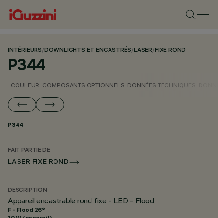
INTÉRIEURS
/
DOWNLIGHTS ET ENCASTRÉS
/
LASER
/
FIXE ROND
P344
COULEUR
COMPOSANTS OPTIONNELS
DONNÉES TECHNIQUES
DONNÉ
P344
FAIT PARTIE DE
LASER FIXE ROND
DESCRIPTION
Appareil encastrable rond fixe - LED - Flood
F - Flood 26°
10 W (appareil)