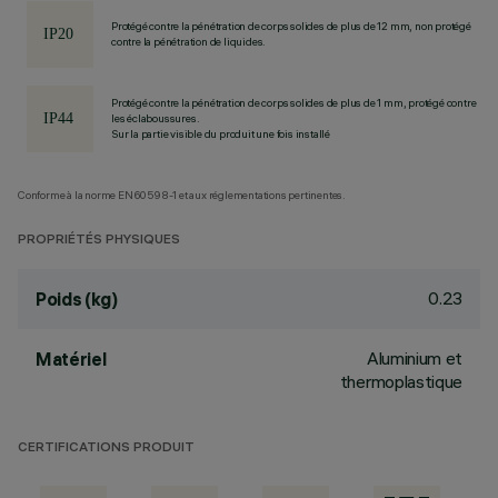
Protégé contre la pénétration de corps solides de plus de 12 mm, non protégé
contre la pénétration de liquides.
Protégé contre la pénétration de corps solides de plus de 1 mm, protégé contre
les éclaboussures.
Sur la partie visible du produit une fois installé
Conforme à la norme EN60598-1 et aux réglementations pertinentes.
PROPRIÉTÉS PHYSIQUES
0.23
Poids (kg)
Aluminium et
Matériel
thermoplastique
CERTIFICATIONS PRODUIT