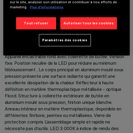
sur le site, analyser son utilisation et contribuer à nos efforts de
marketing.
Plus d’informations
DONNÉES TECHNIQUES
Tout refuser
Autoriser tous les cookies
DERNIÈRE MISE À JOUR: 07/08/2026
Paramètres des cookies
DESCRIPTION
Appareil encastrable rond avec collerette de butée. Version
fixe. Position reculée de la LED pour réduire au minimum
l’éblouissement . Le corps principal en aluminium moulé sous
pression présente une surface radiante qui garantit une
excellente dissipation de la chaleur. Réflecteur à haute
définition en matière thermoplastique métallisée - optique
Flood. Structure à collerette extérieure de butée en
aluminium moulé sous pression, finition unique blanche.
Anneau intérieur en matière thermoplastique, disponible en
différentes finitions, peintes ou métallisées. Verre de
protection compris L’assemblage simple et rapide ne
nécessite pas d’outils. LED 3 000K à indice de rendu des