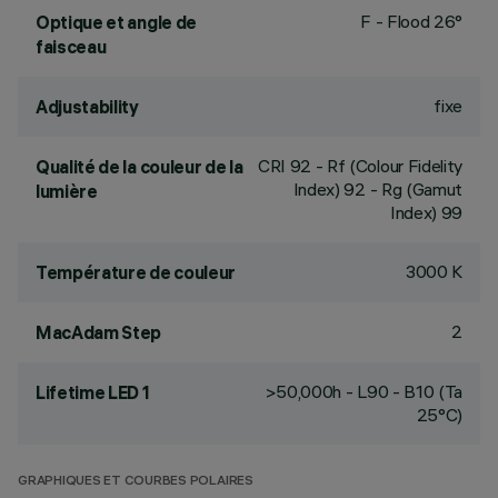
F - Flood 26°
Optique et angle de
faisceau
fixe
Adjustability
CRI
92
- Rf (Colour Fidelity
Qualité de la couleur de la
Index) 92 - Rg (Gamut
lumière
Index) 99
3000 K
Température de couleur
2
MacAdam Step
>50,000h - L90 - B10 (Ta
Lifetime LED 1
25°C)
GRAPHIQUES ET COURBES POLAIRES