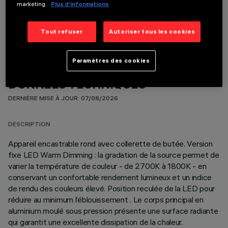
marketing.
Plus d’informations
COMPOSANTS OPTIONNELS
Tout refuser
Autoriser tous les cookies
Paramètres des cookies
DONNÉES TECHNIQUES
DERNIÈRE MISE À JOUR: 07/08/2026
DESCRIPTION
Appareil encastrable rond avec collerette de butée. Version
fixe LED Warm Dimming : la gradation de la source permet de
varier la température de couleur - de 2700K à 1800K - en
conservant un confortable rendement lumineux et un indice
de rendu des couleurs élevé. Position reculée de la LED pour
réduire au minimum l’éblouissement . Le corps principal en
aluminium moulé sous pression présente une surface radiante
qui garantit une excellente dissipation de la chaleur.