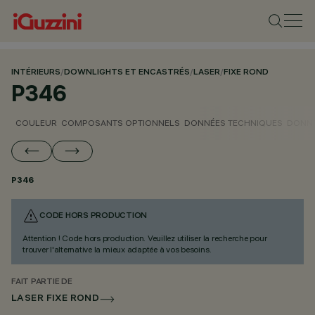
INTÉRIEURS
/
DOWNLIGHTS ET ENCASTRÉS
/
LASER
/
FIXE ROND
P346
COULEUR
COMPOSANTS OPTIONNELS
DONNÉES TECHNIQUES
DONNÉ
P346
CODE HORS PRODUCTION
Attention ! Code hors production. Veuillez utiliser la recherche pour
trouver l'alternative la mieux adaptée à vos besoins.
FAIT PARTIE DE
LASER FIXE ROND