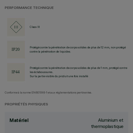
PERFORMANCE TECHNIQUE
Class III
Protégé contre la pénétration de corps solides de plus de 12 mm, non protégé
contre la pénétration de liquides.
Protégé contre la pénétration de corps solides de plus de 1 mm, protégé contre
les éclaboussures.
Sur la partie visible du produit une fois installé
Conforme à la norme EN60598-1 et aux réglementations pertinentes.
PROPRIÉTÉS PHYSIQUES
Aluminium et
Matériel
thermoplastique