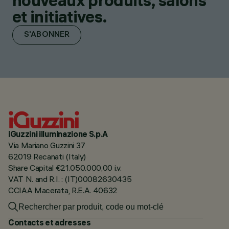
nouveaux produits, salons
et initiatives.
S'ABONNER
iGuzzini illuminazione S.p.A
Via Mariano Guzzini 37
62019 Recanati (Italy)
Share Capital €21.050.000,00 i.v.
VAT N. and R.I. : (IT)00082630435
CCIAA Macerata, R.E.A. 40632
Contacts et adresses