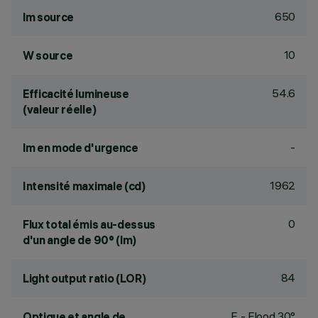
650
lm source
10
W source
54.6
Efficacité lumineuse
(valeur réelle)
-
lm en mode d'urgence
1962
Intensité maximale (cd)
0
Flux total émis au-dessus
d'un angle de 90° (lm)
84
Light output ratio (LOR)
F - Flood 30°
Optique et angle de