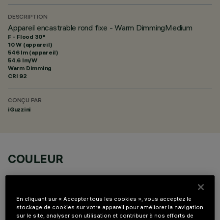
DESCRIPTION
Appareil encastrable rond fixe - Warm DimmingMedium
F - Flood 30°
10 W (appareil)
546 lm (appareil)
54.6 lm/W
Warm Dimming
CRI
92
CONÇU PAR
iGuzzini
COULEUR
En cliquant sur « Accepter tous les cookies », vous acceptez le
stockage de cookies sur votre appareil pour améliorer la navigation
sur le site, analyser son utilisation et contribuer à nos efforts de