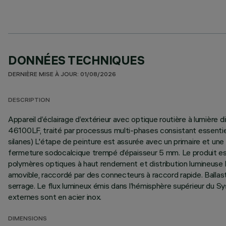
DONNÉES TECHNIQUES
DERNIÈRE MISE À JOUR: 01/08/2026
DESCRIPTION
Appareil d’éclairage d’extérieur avec optique routière à lumière
46100LF, traité par processus multi-phases consistant essentie
silanes) L'étape de peinture est assurée avec un primaire et une
fermeture sodocalcique trempé d’épaisseur 5 mm. Le produit est or
polymères optiques à haut rendement et distribution lumineuse
amovible, raccordé par des connecteurs à raccord rapide. Ball
serrage. Le flux lumineux émis dans l’hémisphère supérieur du Sy
externes sont en acier inox.
DIMENSIONS