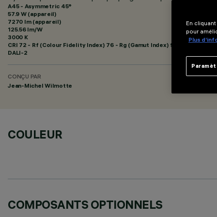
A45 - Asymmetric 45°
57.9 W (appareil)
7270 lm (appareil)
En cliquant
125.56 lm/W
pour amélio
3000 K
Plus d’in
CRI
72
- Rf (Colour Fidelity Index) 76 - Rg (Gamut Index) 94
DALI-2
Paramèt
CONÇU PAR
Jean-Michel Wilmotte
COULEUR
COMPOSANTS OPTIONNELS