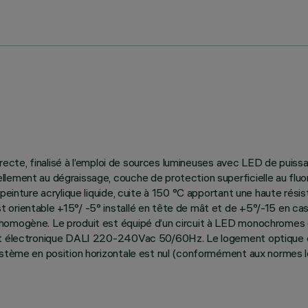
 directe, finalisé à l’emploi de sources lumineuses avec LED de pu
llement au dégraissage, couche de protection superficielle au flu
 peinture acrylique liquide, cuite à 150 °C apportant une haute rés
ientable +15°/ -5° installé en tête de mât et de +5°/-15 en cas d’i
 homogène. Le produit est équipé d’un circuit à LED monochromes 
ast électronique DALI 220-240Vac 50/60Hz. Le logement optique es
stème en position horizontale est nul (conformément aux normes les 