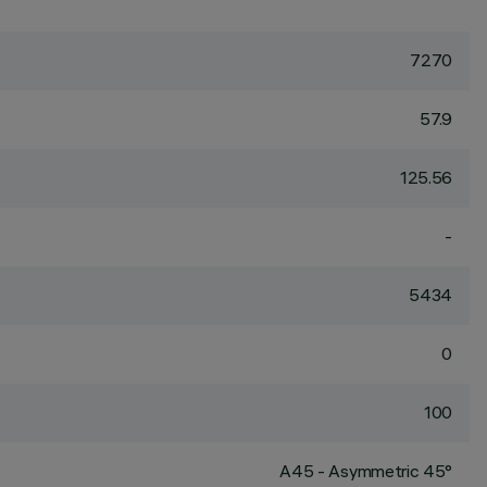
7270
57.9
125.56
-
5434
0
100
A45 - Asymmetric 45°