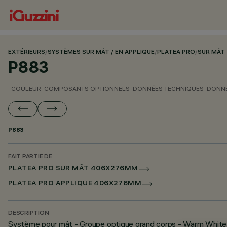
EXTÉRIEURS
/
SYSTÈMES SUR MÂT / EN APPLIQUE
/
PLATEA PRO
/
SUR MÂT
P883
COULEUR
COMPOSANTS OPTIONNELS
DONNÉES TECHNIQUES
DONNÉ
P883
FAIT PARTIE DE
PLATEA PRO SUR MÂT 406X276MM
PLATEA PRO APPLIQUE 406X276MM
DESCRIPTION
Système pour mât - Groupe optique grand corps - Warm White 