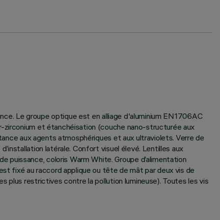
issance. Le groupe optique est en alliage d'aluminium EN1706AC
or-zirconium et étanchéisation (couche nano-structurée aux
istance aux agents atmosphériques et aux ultraviolets. Verre de
nstallation latérale. Confort visuel élevé. Lentilles aux
de puissance, coloris Warm White. Groupe d’alimentation
t fixé au raccord applique ou tête de mât par deux vis de
plus restrictives contre la pollution lumineuse). Toutes les vis