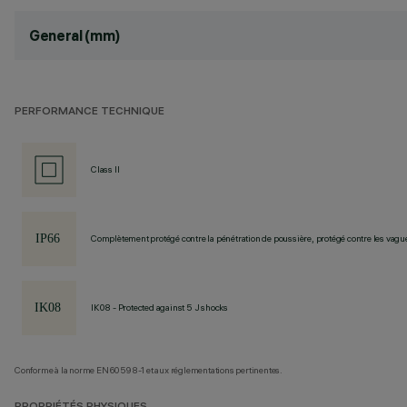
General (mm)
PERFORMANCE TECHNIQUE
Class II
Complètement protégé contre la pénétration de poussière, protégé contre les vagu
IK08 - Protected against 5 J shocks
Conforme à la norme EN60598-1 et aux réglementations pertinentes.