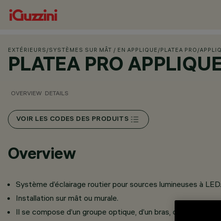
EXTÉRIEURS
/
SYSTÈMES SUR MÂT / EN APPLIQUE
/
PLATEA PRO
/
APPLI
PLATEA PRO APPLIQU
OVERVIEW
DETAILS
VOIR LES CODES DES PRODUITS
Overview
Système d’éclairage routier pour sources lumineuses à LED
Installation sur mât ou murale.
Il se compose d’un groupe optique, d’un bras, d’un mât et d