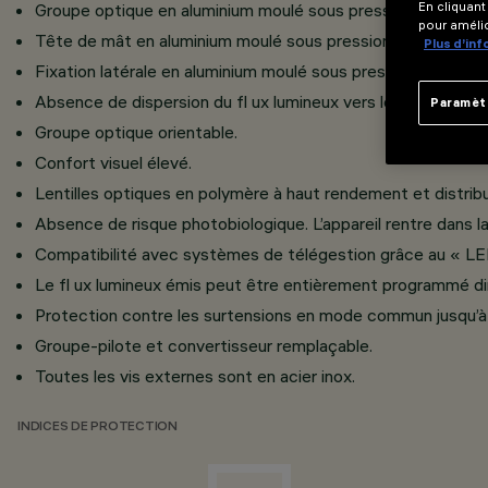
Groupe optique en aluminium moulé sous pression ; verre d
En cliquant
pour amélio
Tête de mât en aluminium moulé sous pression avec fi xat
Plus d’in
Fixation latérale en aluminium moulé sous pression pour m
Absence de dispersion du fl ux lumineux vers le haut.
Paramèt
Groupe optique orientable.
Confort visuel élevé.
Lentilles optiques en polymère à haut rendement et distri
Absence de risque photobiologique. L’appareil rentre dans 
Compatibilité avec systèmes de télégestion grâce au « LE
Le fl ux lumineux émis peut être entièrement programmé di
Protection contre les surtensions en mode commun jusqu’à 
Groupe-pilote et convertisseur remplaçable.
Toutes les vis externes sont en acier inox.
INDICES DE PROTECTION