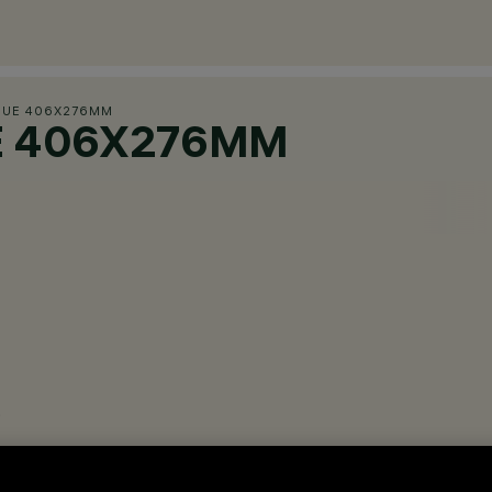
QUE 406X276MM
E 406X276MM
.
’une tête de mât.