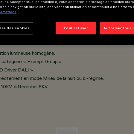
e fermeture sodo-calcique trempé, épaisseur 5 mm.
 sur « Accepter tous les cookies », vous acceptez le stockage de cookies sur vo
rer la navigation sur le site, analyser son utilisation et contribuer à nos efforts
ion simple et double pour mâts ø 60/76/102/120 mm, triple ø 1
formations
âts à crosse d’un diamètre compris entre ø 46 et ø 76 mm.
res des cookies
Tout refuser
Autoriser tous 
bution lumineuse homogène.
la catégorie « Exempt Group ».
D Driver DALI ».
rectement en mode Milieu de la nuit ou bi-régime.
10KV, différentiel 6KV