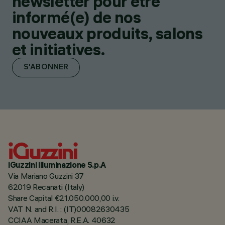
newsletter pour être
informé(e) de nos
nouveaux produits, salons
et initiatives.
S'ABONNER
iGuzzini illuminazione S.p.A
Via Mariano Guzzini 37
62019 Recanati (Italy)
Share Capital €21.050.000,00 i.v.
VAT N. and R.I. : (IT)00082630435
CCIAA Macerata, R.E.A. 40632