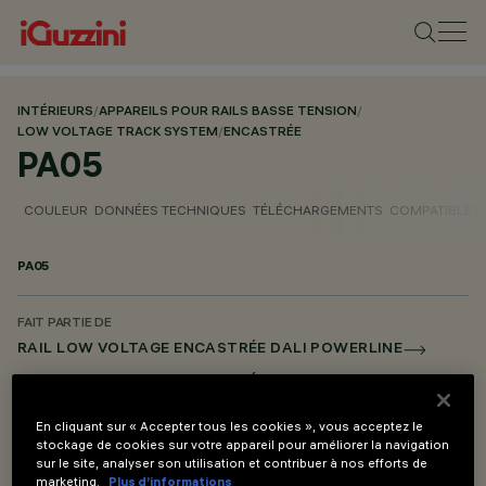
INTÉRIEURS
/
APPAREILS POUR RAILS BASSE TENSION
/
LOW VOLTAGE TRACK SYSTEM
/
ENCASTRÉE
PA05
COULEUR
DONNÉES TECHNIQUES
TÉLÉCHARGEMENTS
COMPATIBLE 
PA05
FAIT PARTIE DE
RAIL LOW VOLTAGE ENCASTRÉE DALI POWERLINE
LOW VOLTAGE RAIL ENCASTRÉE CASAMBI
En cliquant sur « Accepter tous les cookies », vous acceptez le
stockage de cookies sur votre appareil pour améliorer la navigation
DESCRIPTION
sur le site, analyser son utilisation et contribuer à nos efforts de
Gabarit d'installation du profilé de la structure 2 pièces
marketing.
Plus d’informations