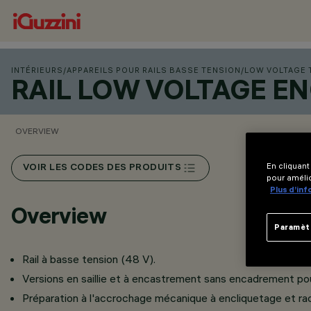
INTÉRIEURS
/
APPAREILS POUR RAILS BASSE TENSION
/
LOW VOLTAGE 
RAIL LOW VOLTAGE E
OVERVIEW
En cliquant
VOIR LES CODES DES PRODUITS
pour amélio
Plus d’in
Overview
Paramèt
Rail à basse tension (48 V).
Versions en saillie et à encastrement sans encadrement pou
Préparation à l'accrochage mécanique à encliquetage et ra