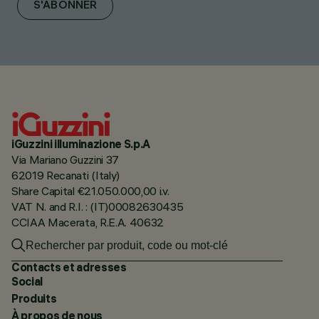
S'ABONNER
iGuzzini illuminazione S.p.A
Via Mariano Guzzini 37
62019 Recanati (Italy)
Share Capital €21.050.000,00 i.v.
VAT N. and R.I. : (IT)00082630435
CCIAA Macerata, R.E.A. 40632
Contacts et adresses
Social
Produits
À propos de nous