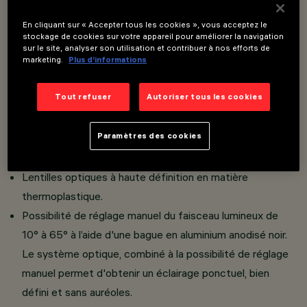
Overview
En cliquant sur « Accepter tous les cookies », vous acceptez le
stockage de cookies sur votre appareil pour améliorer la navigation
sur le site, analyser son utilisation et contribuer à nos efforts de
marketing.
Plus d’informations
Installation sur rail Filorail 48V (16A)
Projecteurs miniaturisés avec driver intégré escamotable
Tout refuser
Autoriser tous les cookies
dans l’adaptateur.
Branchement de l'adaptateur au rail sans nécessité
Paramètres des cookies
d’outils.
Corps des projecteurs en aluminium moulé sous pression.
Lentilles optiques à haute définition en matière
thermoplastique.
Possibilité de réglage manuel du faisceau lumineux de
10° à 65° à l’aide d'une bague en aluminium anodisé noir.
Le système optique, combiné à la possibilité de réglage
manuel permet d'obtenir un éclairage ponctuel, bien
défini et sans auréoles.