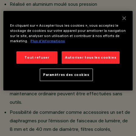
Réalisé en aluminium moulé sous pression
Rotation de 360° sur l’axe vertical, inclinaison de +10° -
90° par rapport à l’horizontale avec verrouillage
En cliquant sur « Accepter tous les cookies », vous acceptez le
mécanique de
stockage de cookies sur votre appareil pour améliorer la navigation
sur le site, analyser son utilisation et contribuer à nos efforts de
la mise au point.
marketing.
Plus d’informations
Cadreur équipée d’un gobo ø 30 - ø 40 mm et de
couteaux en métal qui permettent de créer un
Tout refuser
Autoriser tous les cookies
faisceau lumineux réglable et focalisé aux contours très
précis.
Paramètres des cookies
Toutes les opérations de réglage, de mise au point et de
maintenance ordinaire peuvent être effectuées sans
outils.
Possibilité de commander comme accessoires un set de
diaphragmes pour l’émission de faisceaux de lumière, de
8 mm et de 40 mm de diamètre, filtres colorés,