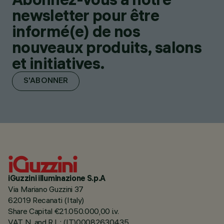
newsletter pour être
informé(e) de nos
nouveaux produits, salons
et initiatives.
S'ABONNER
iGuzzini illuminazione S.p.A
Via Mariano Guzzini 37
62019 Recanati (Italy)
Share Capital €21.050.000,00 i.v.
VAT N. and R.I. : (IT)00082630435