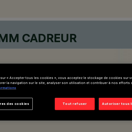
9MM CADREUR
 sur « Accepter tous les cookies », vous acceptez le stockage de cookies sur vo
rer la navigation sur le site, analyser son utilisation et contribuer à nos efforts
formations
res des cookies
Tout refuser
Autoriser tous 