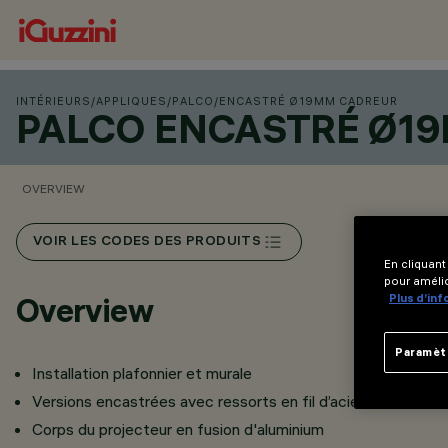
INTÉRIEURS
/
APPLIQUES
/
PALCO
/
ENCASTRÉ Ø19MM CADREUR
PALCO ENCASTRÉ Ø1
OVERVIEW
VOIR LES CODES DES PRODUITS
En cliquant
pour amélio
Plus d’in
Overview
Paramèt
Installation plafonnier et murale
Versions encastrées avec ressorts en fil d’acier
Corps du projecteur en fusion d'aluminium