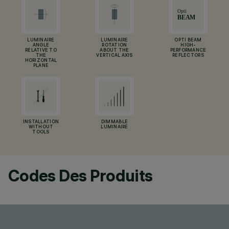
LUMINAIRE
LUMINAIRE
OPTI BEAM
ANGLE
ROTATION
HIGH-
RELATIVE TO
ABOUT THE
PERFORMANCE
THE
VERTICAL AXIS
REFLECTORS
HORIZONTAL
PLANE
INSTALLATION
DIMMABLE
WITHOUT
LUMINAIRE
TOOLS
Codes Des Produits