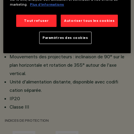
marketing.
Plus d’informations
Fixation encastrée avec ressorts en fil d'acier.
Modèles simples avec patère et multiples avec support
Tout refuser
Autoriser tous les cookies
linéaire ; modèles multiples avec possibilité d'installation
continue et maintien des entraxes.
Paramètres des cookies
Corps du projecteur en fusion d'aluminium ; supports de
montage en aluminium.
Mouvements des projecteurs : inclinaison de 90° sur le
plan horizontale et rotation de 355° autour de l'axe
vertical.
Unité d'alimentation distante, disponible avec codifi
cation séparée.
IP20
Classe III
INDICES DE PROTECTION