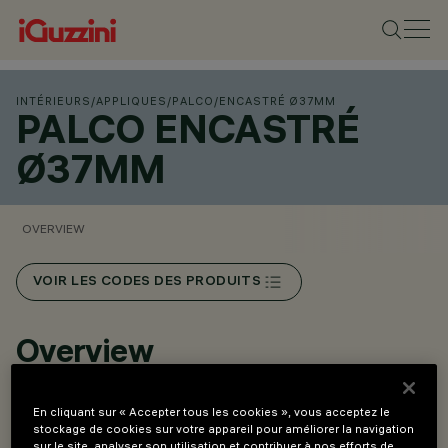
INTÉRIEURS
/
APPLIQUES
/
PALCO
/
ENCASTRÉ Ø37MM
PALCO ENCASTRÉ
Ø37MM
OVERVIEW
VOIR LES CODES DES PRODUITS
Overview
Appareils pour une installation plafonnier et murale.
En cliquant sur « Accepter tous les cookies », vous acceptez le
stockage de cookies sur votre appareil pour améliorer la navigation
Versions encastrée.
sur le site, analyser son utilisation et contribuer à nos efforts de