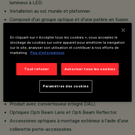
lumineux à LED.
Installation au sol, murale et plafonnier.
Composé d'un groupe optique et d'une patère en fusion
d'aluminium et d'un verre de sécurité sodocalcique
trempé transparent.
En cliquant sur « Accepter tous les cookies », vous acceptez le
stockage de cookies sur votre appareil pour améliorer la navigation
Groupe optique orientable sur le plan horizontal (+90° /
sur le site, analyser son utilisation et contribuer à nos efforts de
-50°).
marketing.
Plus d’informations
Échelle graduée avec blocage mécanique du pointage.
Double presse-étoupe en acier A2, avec câble
Tout refuser
Autoriser tous les cookies
d'alimentation sortant. Le câble est doté d'un dispositif
anti-humidité IP68.
Paramètres des cookies
Appareil préparé au câblage linéaire.
Produit avec convertisseur intégré DALI.
Optiques Opti Beam Lens et Opti Beam Reflector.
Accessoires optiques à montage extérieur à l'aide d'une
collerette porte-accessoires.