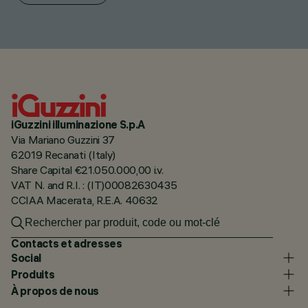
iGuzzini illuminazione S.p.A
Via Mariano Guzzini 37
62019 Recanati (Italy)
Share Capital €21.050.000,00 i.v.
VAT N. and R.I. : (IT)00082630435
CCIAA Macerata, R.E.A. 40632
Contacts et adresses
Social
Produits
À propos de nous