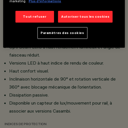
marketing.
Plus d’informations
Possibilité d’installation simultanée de trois accessoires
plans et d'un extérieur dans le même corps éclairant.
Tout refuser
Autoriser tous les cookies
Installation sur rail triphasé et plafond sur patère.
Réalisé en aluminium moulé sous pression et matière
Paramètres des cookies
thermoplastique.
Opti Beam Lens à haut rendement lumineux et angle de
faisceau réduit.
Versions LED à haut indice de rendu de couleur.
Haut confort visuel.
Inclinaison horizontale de 90° et rotation verticale de
360° avec blocage mécanique de l’orientation.
Dissipation passive.
Disponible un capteur de lux/mouvement pour rail, à
associer aux versions Casambi.
INDICES DE PROTECTION