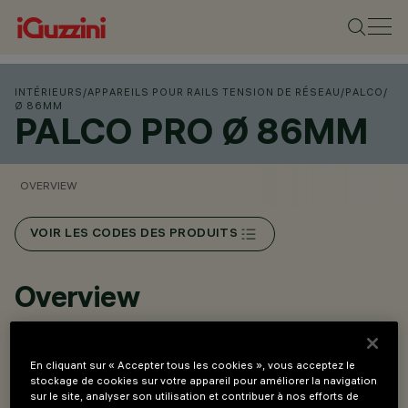
INTÉRIEURS
/
APPAREILS POUR RAILS TENSION DE RÉSEAU
/
PALCO
/
Ø 86MM
PALCO PRO Ø 86MM
OVERVIEW
VOIR LES CODES DES PRODUITS
Overview
Innovant système Push&Go qui facilite et réduit le
En cliquant sur « Accepter tous les cookies », vous acceptez le
temps de changement de réfracteurs et d’accessoires,
stockage de cookies sur votre appareil pour améliorer la navigation
sur le site, analyser son utilisation et contribuer à nos efforts de
pour un changement en sécurité sur place.