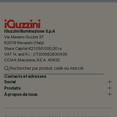
iGuzzini illuminazione S.p.A
Via Mariano Guzzini 37
62019 Recanati (Italy)
Share Capital €21.050.000,00 i.v.
VAT N. and R.I. : (IT)00082630435
CCIAA Macerata, R.E.A. 40632
Contacts et adresses
Social
Produits
À propos de nous