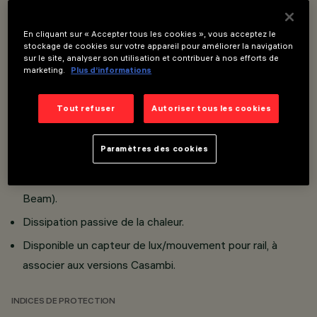
Réalisé en aluminium moulé sous pression et matière
thermoplastique.
En cliquant sur « Accepter tous les cookies », vous acceptez le
stockage de cookies sur votre appareil pour améliorer la navigation
Inclinaison de 90° sur le plan horizontal et rotation de
sur le site, analyser son utilisation et contribuer à nos efforts de
marketing.
Plus d’informations
360° autour de l’axe vertical, avec
verrouillage mécanique de l’orientation.
Tout refuser
Autoriser tous les cookies
Equipé d’un écran asymétrique wall washer pour obtenir
un effet lèchemur uniforme du haut vers le bas.
Paramètres des cookies
Réflecteur en aluminium spéculaire extra-pur à facettes
qui améliore la répartition du faisceau lumineux (Opti
Beam).
Dissipation passive de la chaleur.
Disponible un capteur de lux/mouvement pour rail, à
associer aux versions Casambi.
INDICES DE PROTECTION